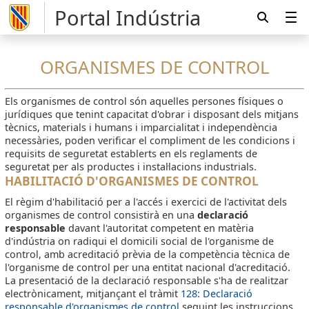
Portal Indústria
ORGANISMES DE CONTROL
Els organismes de control són aquelles persones físiques o
jurídiques que tenint capacitat d'obrar i disposant dels mitjans
tècnics, materials i humans i imparcialitat i independència
necessàries, poden verificar el compliment de les condicions i
requisits de seguretat establerts en els reglaments de
seguretat per als productes i instal·lacions industrials.
HABILITACIÓ D'ORGANISMES DE CONTROL
El règim d'habilitació per a l'accés i exercici de l'activitat dels
organismes de control consistirà en una
declaració
responsable
davant l'autoritat competent en matèria
d'indústria on radiqui el domicili social de l'organisme de
control, amb acreditació prèvia de la competència tècnica de
l'organisme de control per una entitat nacional d'acreditació.
La presentació de la declaració responsable s'ha de realitzar
electrònicament, mitjançant el tràmit
128: Declaració
responsable d'organismes de control
seguint les instruccions