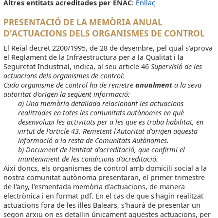
Altres entitats acreditades per ENAC
:
Enllaç
PRESENTACIÓ DE LA MEMÒRIA ANUAL
D'ACTUACIONS DELS ORGANISMES DE CONTROL
El Reial decret 2200/1995, de 28 de desembre, pel qual s'aprova
el Reglament de la Infraestructura per a la Qualitat i la
Seguretat Industrial, indica, al seu article 46
Supervisió de les
actuacions dels organismes de control
:
Cada organisme de control ha de remetre
anualment
a la seva
autoritat d'origen la següent informació:
a) Una memòria detallada relacionant les actuacions
realitzades en totes les comunitats autònomes en què
desenvolupi les activitats per a les que es troba habilitat, en
virtut de l'article 43. Remetent l'Autoritat d'origen aquesta
informació a la resta de Comunitats Autònomes.
b) Document de l'entitat d'acreditació, que confirmi el
manteniment de les condicions d'acreditació.
Així doncs, els organismes de control amb domicili social a la
nostra comunitat autònoma presentaran, el primer trimestre
de l'any, l'esmentada memòria d'actuacions, de manera
electrònica i en format pdf. En el cas de que s'hagin realitzat
actuacions fora de les illes Balears, s'haurà de presentar un
segon arxiu on es detallin únicament aquestes actuacions, per