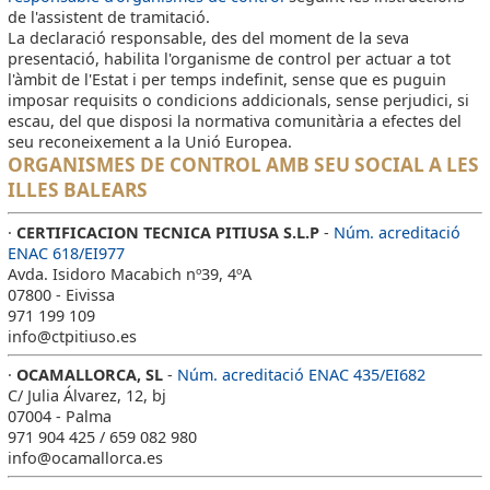
de l'assistent de tramitació.
La declaració responsable, des del moment de la seva
presentació, habilita l'organisme de control per actuar a tot
l'àmbit de l'Estat i per temps indefinit, sense que es puguin
imposar requisits o condicions addicionals, sense perjudici, si
escau, del que disposi la normativa comunitària a efectes del
seu reconeixement a la Unió Europea.
ORGANISMES DE CONTROL AMB SEU SOCIAL A LES
ILLES BALEARS
·
CERTIFICACION TECNICA PITIUSA S.L.P
-
Núm. acreditació
ENAC 618/EI977
Avda. Isidoro Macabich nº39, 4ºA
07800 - Eivissa
971 199 109
info@ctpitiuso.es
·
OCAMALLORCA, SL
-
Núm. acreditació ENAC 435/EI682
C/ Julia Álvarez, 12, bj
07004 - Palma
971 904 425 / 659 082 980
info@ocamallorca.es