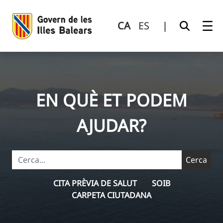
Inici
Salta al contingut principal
CA
ES
|
Inici
EN QUÈ ET PODEM
AJUDAR?
Cerca
CITA PRÈVIA DE SALUT
SOIB
CARPETA CIUTADANA