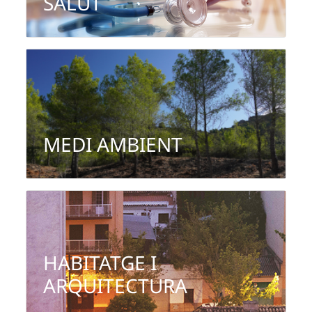
SALUT
...
Medi ambient
Espais naturals i biodiversitat
Gestió forestal
MEDI AMBIENT
...
Habitatge i
arquitectura
HABITATGE I
ARQUITECTURA
...