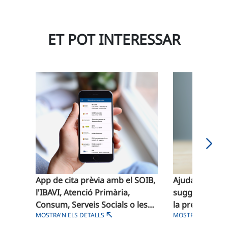
ET POT INTERESSAR
App de cita prèvia amb el SOIB,
Ajuda'ns a mil
l'IBAVI, Atenció Primària,
suggeriments 
Consum, Serveis Socials o les
la prestació d
MOSTRA'N ELS DETALLS
MOSTRA'N ELS DET
oficines de registre
GOIB