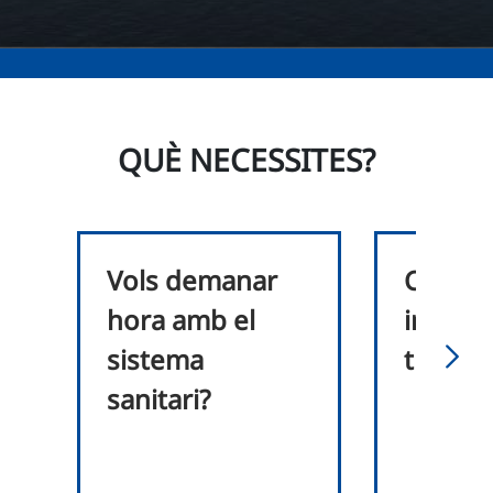
QUÈ NECESSITES?
Vols demanar
Cerqu
hora amb el
inform
sistema
tributà
sanitari?