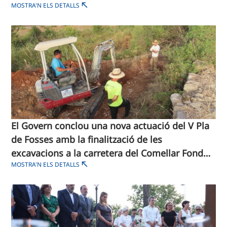
MOSTRA'N ELS DETALLS
El Govern conclou una nova actuació del V Pla
de Fosses amb la finalització de les
excavacions a la carretera del Comellar Fondo
MOSTRA'N ELS DETALLS
de Son Servera