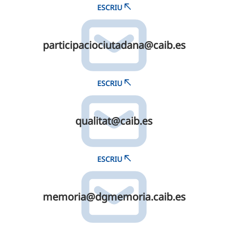
ESCRIU
participaciociutadana@​caib.​es
ESCRIU
qualitat@​caib.​es
ESCRIU
memoria@​dgmemoria.​caib.​es