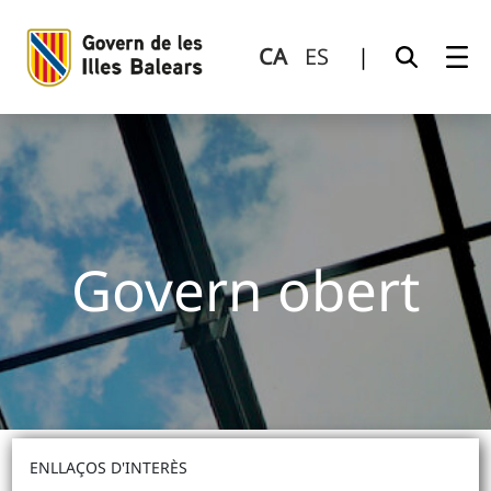
Govern obert
Salta al contingut principal
CA
ES
|
Govern obert
ENLLAÇOS D'INTERÈS