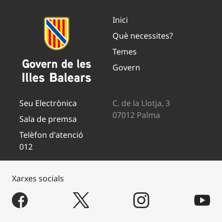
Inici
Què necessites?
Temes
Govern
Seu Electrònica
C. de la Llotja, 3
07012 Palma
Sala de premsa
Telèfon d'atenció
012
Xarxes socials