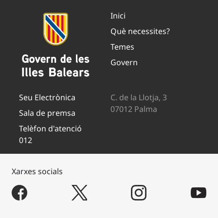
Inici
Què necessites?
Temes
Govern
Seu Electrònica
C. de la Llotja, 3
07012 Palma
Sala de premsa
Telèfon d'atenció
012
Xarxes socials