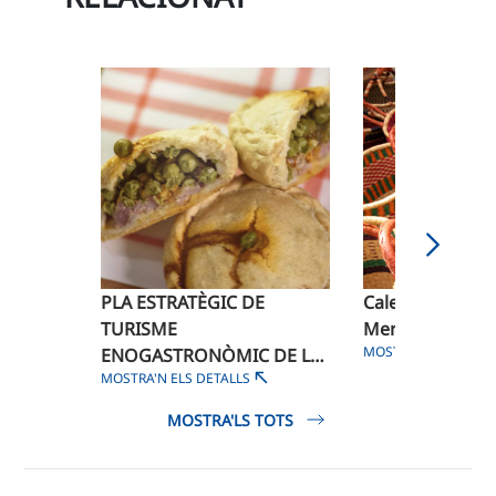
PLA ESTRATÈGIC DE
Calendari de Fir
TURISME
Mercats 2026
MOSTRA'N ELS DETA
ENOGASTRONÒMIC DE LES
MOSTRA'N ELS DETALLS
ILLES BALEARS
MOSTRA'LS TOTS