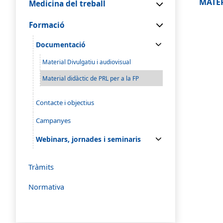
MATER
Medicina del treball
Formació
Documentació
Material Divulgatiu i audiovisual
Material didàctic de PRL per a la FP
Contacte i objectius
Campanyes
Webinars, jornades i seminaris
Tràmits
Normativa