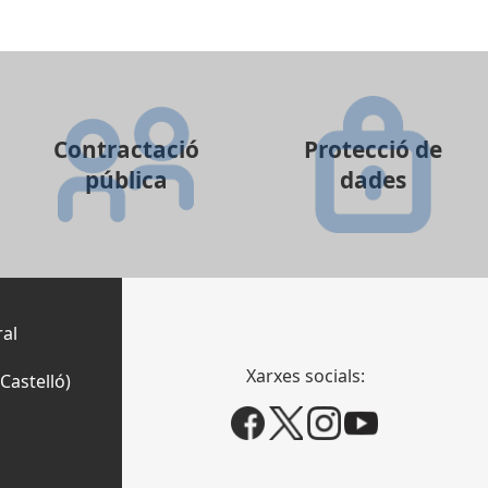
Contractació
Protecció de
pública
dades
ral
Xarxes socials:
Castelló)