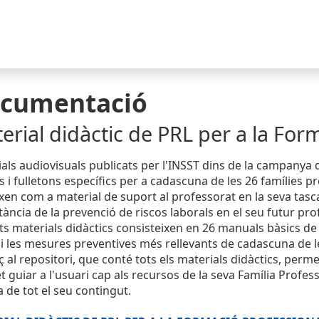
cumentació
erial didàctic de PRL per a la For
als audiovisuals publicats per l'INSST dins de la campanya 
ls i fulletons específics per a cadascuna de les 26 famílies p
xen com a material de suport al professorat en la seva tasca
ància de la prevenció de riscos laborals en el seu futur pro
s materials didàctics consisteixen en 26 manuals bàsics de p
 i les mesures preventives més rellevants de cadascuna de le
aç al repositori, que conté tots els materials didàctics, perm
 guiar a l'usuari cap als recursos de la seva Família Profess
a de tot el seu contingut.