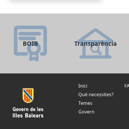
BOIB
Transparència
Inici
F
Què necessites?
Temes
Govern