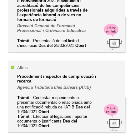
II convocatòria 2021 d'avaluació i
acreditació de les competències
professionals adquirides a través de
l'experiència laboral o de vies no
formals de formació
Direcció General de Formació
Tràmit
Professional i Ordenació Educativa
en línia
Tràmit
: Presentació de sol·licitud
d'inscripció
Des del
29/03/2021
Obert
Altres
Procediment inspector de comprovació i
recerca
Agència Tributària Illes Balears (ATIB)
Tràmit
: Contestar requeriments o
presentar documentació relacionada amb
una notificació rebuda de l'ATIB
Des del
Tràmit
19/04/2021
Obert
en línia
Tràmit
: Efectuar al·legacions i aportar
documents o justificants
Des del
19/04/2021
Obert