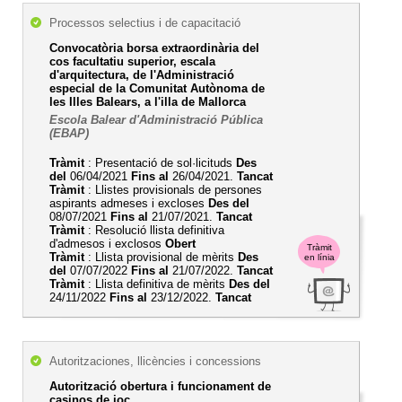
Processos selectius i de capacitació
Convocatòria borsa extraordinària del
cos facultatiu superior, escala
d'arquitectura, de l'Administració
especial de la Comunitat Autònoma de
les Illes Balears, a l'illa de Mallorca
Escola Balear d'Administració Pública
(EBAP)
Tràmit
: Presentació de sol·licituds
Des
del
06/04/2021
Fins al
26/04/2021.
Tancat
Tràmit
: Llistes provisionals de persones
aspirants admeses i excloses
Des del
08/07/2021
Fins al
21/07/2021.
Tancat
Tràmit
: Resolució llista definitiva
d'admesos i exclosos
Obert
Tràmit
Tràmit
: Llista provisional de mèrits
Des
en línia
del
07/07/2022
Fins al
21/07/2022.
Tancat
Tràmit
: Llista definitiva de mèrits
Des del
24/11/2022
Fins al
23/12/2022.
Tancat
Autoritzaciones, llicències i concessions
Autorització obertura i funcionament de
casinos de joc