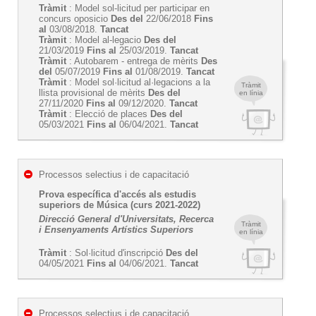
Tràmit
: Model sol-licitud per participar en
concurs oposicio
Des del
22/06/2018
Fins
al
03/08/2018.
Tancat
Tràmit
: Model al-legacio
Des del
21/03/2019
Fins al
25/03/2019.
Tancat
Tràmit
: Autobarem - entrega de mèrits
Des
del
05/07/2019
Fins al
01/08/2019.
Tancat
Tràmit
: Model sol·licitud al·legacions a la
Tràmit
llista provisional de mèrits
Des del
en línia
27/11/2020
Fins al
09/12/2020.
Tancat
Tràmit
: Elecció de places
Des del
05/03/2021
Fins al
06/04/2021.
Tancat
Processos selectius i de capacitació
Prova específica d'accés als estudis
superiors de Música (curs 2021-2022)
Direcció General d'Universitats, Recerca
Tràmit
i Ensenyaments Artístics Superiors
en línia
Tràmit
: Sol·licitud d'inscripció
Des del
04/05/2021
Fins al
04/06/2021.
Tancat
Processos selectius i de capacitació