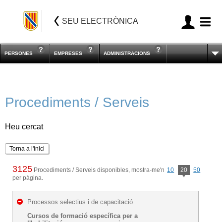
SEU ELECTRÒNICA
PERSONES
EMPRESES
ADMINISTRACIONS
Procediments / Serveis
Heu cercat
Torna a l'inici
3125
Procediments / Serveis disponibles, mostra-me'n
10
20
50
per pàgina.
Processos selectius i de capacitació
Cursos de formació específica per a