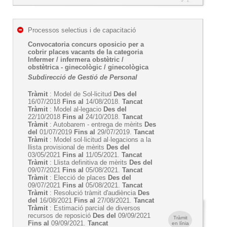
Processos selectius i de capacitació
Convocatoria concurs oposicio per a
cobrir places vacants de la categoria
Infermer / infermera obstètric /
obstètrica - ginecològic / ginecològica
Subdirecció de Gestió de Personal
Tràmit
: Model de Sol-licitud
Des del
16/07/2018
Fins al
14/08/2018.
Tancat
Tràmit
: Model al-legacio
Des del
22/10/2018
Fins al
24/10/2018.
Tancat
Tràmit
: Autobarem - entrega de mèrits
Des
del
01/07/2019
Fins al
29/07/2019.
Tancat
Tràmit
: Model sol·licitud al·legacions a la
llista provisional de mèrits
Des del
03/05/2021
Fins al
11/05/2021.
Tancat
Tràmit
: Llista definitiva de mèrits
Des del
09/07/2021
Fins al
05/08/2021.
Tancat
Tràmit
: Elecció de places
Des del
09/07/2021
Fins al
05/08/2021.
Tancat
Tràmit
: Resolució tràmit d'audiència
Des
del
16/08/2021
Fins al
27/08/2021.
Tancat
Tràmit
: Estimació parcial de diversos
recursos de reposició
Des del
09/09/2021
Tràmit
Fins al
09/09/2021.
Tancat
en línia