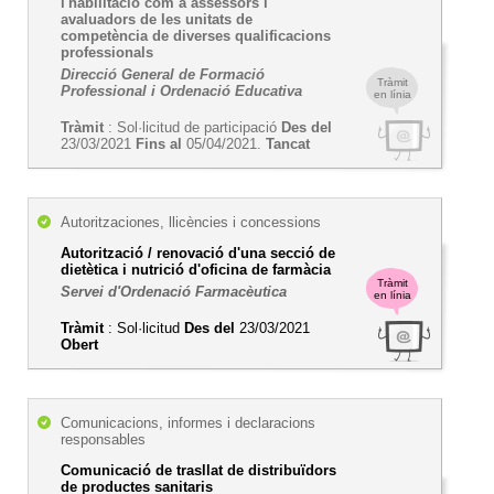
l'habilitació com a assessors i
avaluadors de les unitats de
competència de diverses qualificacions
professionals
Direcció General de Formació
Tràmit
Professional i Ordenació Educativa
en línia
Tràmit
: Sol·licitud de participació
Des del
23/03/2021
Fins al
05/04/2021.
Tancat
Autoritzaciones, llicències i concessions
Autorització / renovació d'una secció de
dietètica i nutrició d'oficina de farmàcia
Tràmit
Servei d'Ordenació Farmacèutica
en línia
Tràmit
: Sol·licitud
Des del
23/03/2021
Obert
Comunicacions, informes i declaracions
responsables
Comunicació de trasllat de distribuïdors
de productes sanitaris