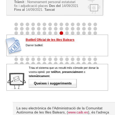
Tràmit
: Nomenament personal estatutari
fix i adjudicació places
Des del
14/09/2021
Fins al
14/09/2021.
Tancat
Butlletí Oficial de les Illes Balears
Darrer butlletí:
Triau el sistema que us resulti més còmode per donar la
vostra opinió: per
telèfon
,
presencialment
o
telemàticament
.
Queixes i suggeriments
La seu electrònica de l'Administració de la Comunitat
Autònoma de les Illes Balears, (
www.caib.es
), és l'adreça