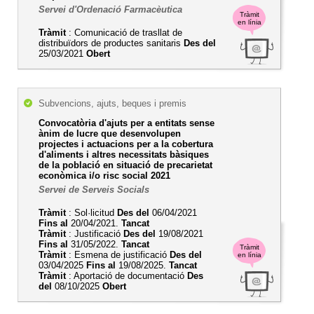
Servei d'Ordenació Farmacèutica
Tràmit
en línia
Tràmit
: Comunicació de trasllat de
distribuïdors de productes sanitaris
Des del
25/03/2021
Obert
Subvencions, ajuts, beques i premis
Convocatòria d'ajuts per a entitats sense
ànim de lucre que desenvolupen
projectes i actuacions per a la cobertura
d'aliments i altres necessitats bàsiques
de la població en situació de precarietat
econòmica i/o risc social 2021
Servei de Serveis Socials
Tràmit
: Sol·licitud
Des del
06/04/2021
Fins al
20/04/2021.
Tancat
Tràmit
: Justificació
Des del
19/08/2021
Fins al
31/05/2022.
Tancat
Tràmit
Tràmit
: Esmena de justificació
Des del
en línia
03/04/2025
Fins al
19/08/2025.
Tancat
Tràmit
: Aportació de documentació
Des
del
08/10/2025
Obert