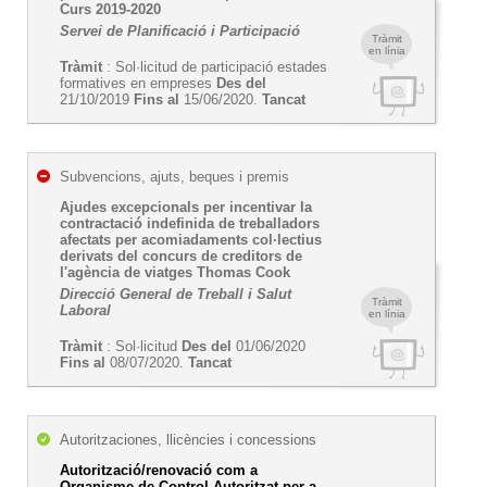
Curs 2019-2020
Servei de Planificació i Participació
Tràmit
en línia
Tràmit
: Sol·licitud de participació estades
formatives en empreses
Des del
21/10/2019
Fins al
15/06/2020.
Tancat
Subvencions, ajuts, beques i premis
Ajudes excepcionals per incentivar la
contractació indefinida de treballadors
afectats per acomiadaments col·lectius
derivats del concurs de creditors de
l'agència de viatges Thomas Cook
Direcció General de Treball i Salut
Tràmit
Laboral
en línia
Tràmit
: Sol·licitud
Des del
01/06/2020
Fins al
08/07/2020.
Tancat
Autoritzaciones, llicències i concessions
Autorització/renovació com a
Organisme de Control Autoritzat per a