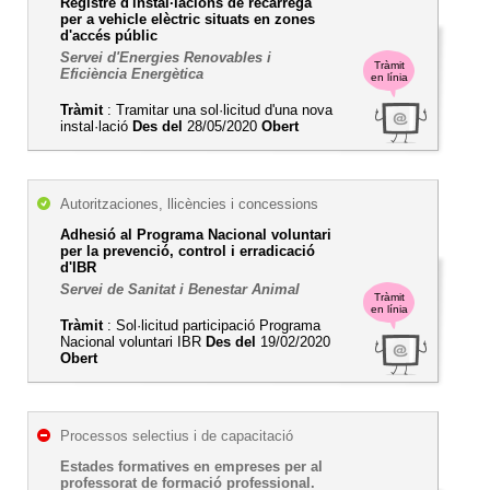
Registre d'instal·lacions de recàrrega
per a vehicle elèctric situats en zones
d'accés públic
Servei d'Energies Renovables i
Tràmit
Eficiència Energètica
en línia
Tràmit
: Tramitar una sol·licitud d'una nova
instal·lació
Des del
28/05/2020
Obert
Autoritzaciones, llicències i concessions
Adhesió al Programa Nacional voluntari
per la prevenció, control i erradicació
d'IBR
Servei de Sanitat i Benestar Animal
Tràmit
en línia
Tràmit
: Sol·licitud participació Programa
Nacional voluntari IBR
Des del
19/02/2020
Obert
Processos selectius i de capacitació
Estades formatives en empreses per al
professorat de formació professional.