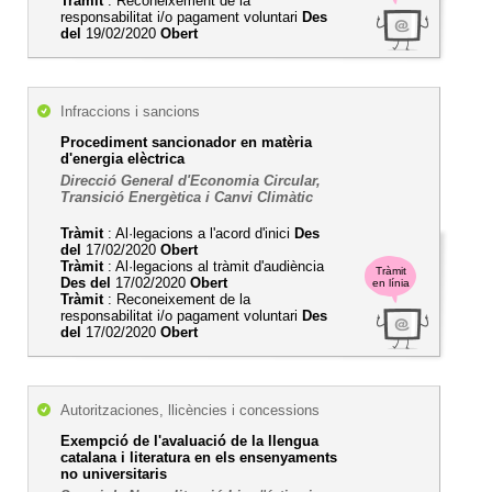
Tràmit
: Reconeixement de la
responsabilitat i/o pagament voluntari
Des
del
19/02/2020
Obert
Infraccions i sancions
Procediment sancionador en matèria
d'energia elèctrica
Direcció General d'Economia Circular,
Transició Energètica i Canvi Climàtic
Tràmit
: Al·legacions a l'acord d'inici
Des
del
17/02/2020
Obert
Tràmit
: Al·legacions al tràmit d'audiència
Tràmit
Des del
17/02/2020
Obert
en línia
Tràmit
: Reconeixement de la
responsabilitat i/o pagament voluntari
Des
del
17/02/2020
Obert
Autoritzaciones, llicències i concessions
Exempció de l'avaluació de la llengua
catalana i literatura en els ensenyaments
no universitaris