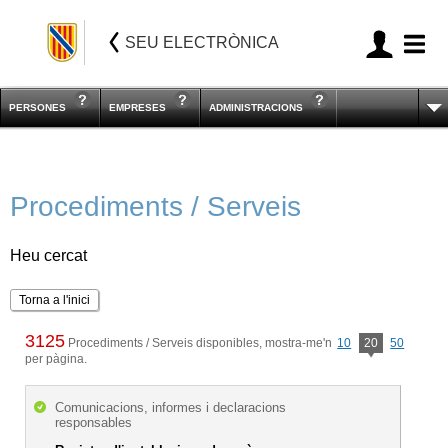
SEU ELECTRÒNICA
PERSONES
EMPRESES
ADMINISTRACIONS
Procediments / Serveis
Heu cercat
Torna a l'inici
3125
Procediments / Serveis disponibles, mostra-me'n
10
20
50
per pàgina.
Comunicacions, informes i declaracions
responsables