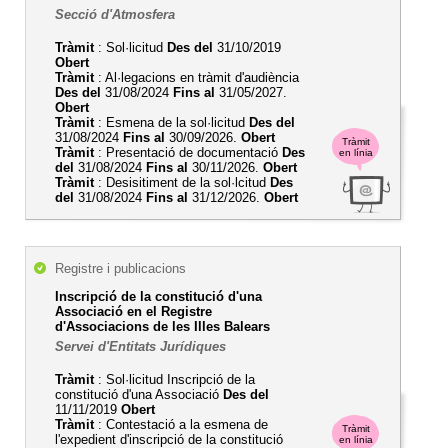
Secció d'Atmosfera
Tràmit
: Sol·licitud
Des del
31/10/2019
Obert
Tràmit
: Al·legacions en tràmit d'audiència
Des del
31/08/2024
Fins al
31/05/2027.
Obert
Tràmit
: Esmena de la sol·licitud
Des del
31/08/2024
Fins al
30/09/2026.
Obert
Tràmit
Tràmit
: Presentació de documentació
Des
en línia
del
31/08/2024
Fins al
30/11/2026.
Obert
Tràmit
: Desisitiment de la sol·lcitud
Des
del
31/08/2024
Fins al
31/12/2026.
Obert
Registre i publicacions
Inscripció de la constitució d'una
Associació en el Registre
d'Associacions de les Illes Balears
Servei d'Entitats Jurídiques
Tràmit
: Sol·licitud Inscripció de la
constitució d'una Associació
Des del
11/11/2019
Obert
Tràmit
: Contestació a la esmena de
Tràmit
l'expedient d'inscripció de la constitució
en línia