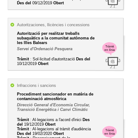
Des del
09/12/2019
Obert
Autoritzaciones, llicències i concessions
Autorització per realitzar treballs
subaquàtics a la comunitat autònoma de
les Illes Balears
Tràmit
Servei d'Ordenació Pesquera
en línia
Tràmit
: Sol·licitud d'autorització
Des del
10/12/2019
Obert
Infraccions i sancions
Procediment sancionador en matèria de
contaminació atmosfèrica
Direcció General d'Economia Circular,
Transició Energètica i Canvi Climàtic
Tràmit
: Al·legacions a l'acord d'inici
Des
del
19/12/2019
Obert
Tràmit
: Al·legacions al tràmit d'audiència
Tràmit
Des del
19/02/2020
Obert
en línia