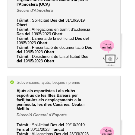
l'Atmosfera (OCA)
Secció d'Atmosfera
Tràmit
: Sol·licitud
Des del
31/10/2019
Obert
Tràmit
: Al·legacions en tràmit d'audiència
Des del
19/05/2023
Obert
Tràmit
: Esmena de la sol·licitud
Des del
19/05/2023
Obert
Tràmit
Tràmit
: Presentació de documentació
Des
en línia
del
19/05/2023
Obert
Tràmit
: Desistiment de la sol·licitud
Des
del
19/05/2023
Obert
Subvencions, ajuts, beques i premis
Ajuts als esportistes i als clubs
esportius de les Illes Balears per
facilitar-los els desplaçaments a la
península, les illes Canàries, Ceuta i
Melilla
Direcció General d'Esports
Tràmit
: Sol·licitud
Des del
29/10/2019
Fins al
30/11/2023.
Tancat
Tràmit
Tràmit
: Al·legacions
Des del
23/03/2023
en línia