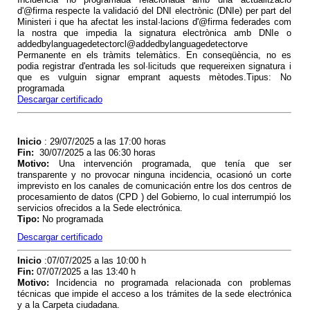
d'@firma respecte la validació del DNI electrònic (DNIe) per part del
Ministeri i que ha afectat les instal·lacions d'@firma federades com
la nostra que impedia la signatura electrònica amb DNIe o
addedbylanguagedetectorcl@addedbylanguagedetectorve
Permanente en els tràmits telemàtics. En conseqüència, no es
podia registrar d'entrada les sol·licituds que requereixen signatura i
que es vulguin signar emprant aquests mètodes.Tipus: No
programada
Descargar certificado
Inicio
: 29/07/2025 a las 17:00 horas
Fin
:
30/07/2025 a las 06:30 horas
Motivo
:
Una intervención programada, que tenía que ser
transparente y no provocar ninguna incidencia, ocasionó un corte
imprevisto en los canales de comunicación entre los dos centros de
procesamiento de datos (CPD ) del Gobierno, lo cual interrumpió los
servicios ofrecidos a la Sede electrónica.
Tipo
:
No programada
Descargar certificado
Inicio
:07/07/2025 a las 10:00 h
Fin
:
07/07/2025 a las 13:40 h
Motivo
:
Incidencia no programada relacionada con problemas
técnicas que impide el acceso a los trámites de la sede electrónica
y a la Carpeta ciudadana.