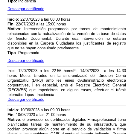
Tipo:
Incidencia
Descargar certificado
Inicio
: 22/07/2023 a las 08:00 horas
Fin
: 22/07/2023 a las 15:00 horas
Motivo
: Intervención programada por tareas de mantenimiento
relacionadas con la actualización de la versión de la base de datos
del Gestor Documental. Durante esa intervención no estarán
disponibles en la Carpeta Ciudadana los justificantes de registro
que no se hayan consultado previamente.
Tipo
: Programada
Descargar certificado
Inici: 12/07/2023 a les 22:56 horesFi: 14/07/2023 a les 14:30
hores Motiu: Errades en la sincronització del Directori Comú
Organitzatiu (DIR3) amb les eines d'Administració electrònica
corporatives, i en especial, amb el Registre Electrònic General
(REGWEB) que impedeixen, en alguns casos, efectuar el tràmit
telemàtic.Tipus: Incidència
Descargar certificado
Inicio
: 10/06/2023 a las 09:00 horas
Fin
: 10/06/2023 a las 21:00 horas
Motivo
: el proveedor de certificados digitales Firmaprofesional tiene
planificadas tareas de mantenimiento de su infrastructura que
podrían provocar algún corte en el servicio de validación y firma
digital a los servidores CAIB durante el horario indicado. Durante