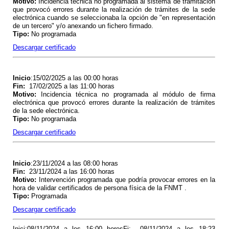
Motivo
:
Incidencia técnica no programada al sistema de tramitación
que provocó errores durante la realización de trámites de la sede
electrónica cuando se seleccionaba la opción de "en representación
de un tercero" y/o anexando un fichero firmado.
Tipo
:
No programada
Descargar certificado
Inicio
:15/02/2025 a las 00:00 horas
Fin
:
17/02/2025 a las 11:00 horas
Motivo
:
Incidencia técnica no programada al módulo de firma
electrónica que provocó errores durante la realización de trámites
de la sede electrónica.
Tipo
:
No programada
Descargar certificado
Inicio
:23/11/2024 a las 08:00 horas
Fin
:
23/11/2024 a las 16:00 horas
Motivo
:
Intervención programada que podría provocar errores en la
hora de validar certificados de persona física de la FNMT .
Tipo
:
Programada
Descargar certificado
Inici:08/11/2024 a les 16:00 horesFi: 08/11/2024 a les 18:23