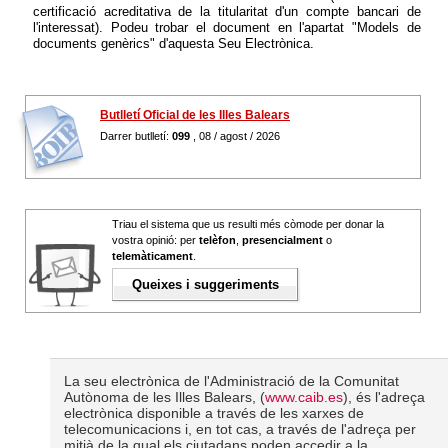
certificació acreditativa de la titularitat d'un compte bancari de
l'interessat). Podeu trobar el document en l'apartat "Models de
documents genèrics" d'aquesta Seu Electrònica.
Butlletí Oficial de les Illes Balears
Darrer butlletí:
099
, 08 / agost / 2026
Triau el sistema que us resulti més còmode per donar la
vostra opinió: per
telèfon
,
presencialment
o
telemàticament
.
Queixes i suggeriments
La seu electrònica de l'Administració de la Comunitat
Autònoma de les Illes Balears, (
www.caib.es
), és l'adreça
electrònica disponible a través de les xarxes de
telecomunicacions i, en tot cas, a través de l'adreça per
mitjà de la qual els ciutadans poden accedir a la