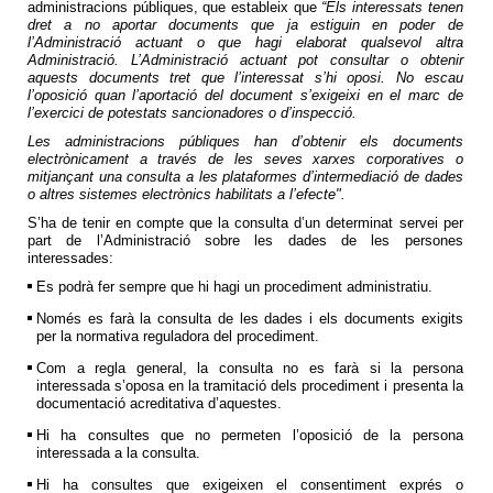
administracions públiques, que estableix que
“Els interessats tenen
dret a no aportar documents que ja estiguin en poder
de
l’Administració actuant o que hagi elaborat qualsevol altra
Administració. L’Administració actuant pot consultar o obtenir
aquests documents tret que l’interessat s’hi oposi. No escau
l’oposició quan l’aportació del document s’exigeixi en el marc de
l’exercici de potestats sancionadores o d’inspecció.
Les administracions públiques han d’obtenir els documents
electrònicament a
través de les seves xarxes corporatives o
mitjançant una consulta a les plataformes
d’intermediació de dades
o altres sistemes electrònics habilitats a l’efecte".
S’ha de tenir en compte que la consulta d’un determinat servei per
part de l’Administració sobre les dades de les persones
interessades:
Es podrà fer sempre que hi hagi un procediment administratiu.
Només es farà la consulta de les dades i els documents exigits
per la normativa reguladora del procediment.
Com a regla general, la consulta no es farà si la persona
interessada s’oposa en la tramitació dels procediment i presenta la
documentació acreditativa d’aquestes.
Hi ha consultes que no permeten l’oposició de la persona
interessada a la consulta.
Hi ha consultes que exigeixen el consentiment exprés o