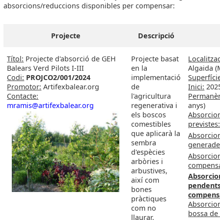
absorcions/reduccions disponibles per compensar:
Projecte
Descripció
Títol:
Projecte d'absorció de GEH
Projecte basat
Localitzac
Balears Verd Pilots I-III
en la
Algaida (
Codi:
PROJCO2/001/2024
implementació
Superfíci
Promotor:
Artifexbalear.org
de
Inici:
202
Contacte:
l'agricultura
Permanèn
mramis@artifexbalear.org
regenerativa i
anys)
els boscos
Absorcio
comestibles
previstes
que aplicarà la
Absorcio
sembra
generade
d'espècies
Absorcio
arbòries i
compens
arbustives,
Absorcio
així com
pendent
bones
compens
pràctiques
Absorcio
com no
bossa de 
llaurar,