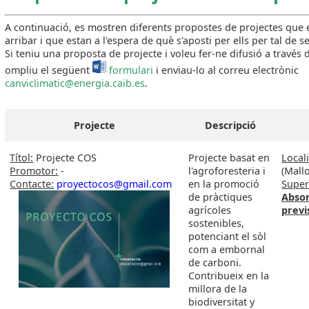
A continuació, es mostren diferents propostes de projectes que 
arribar i que estan a l'espera de què s'aposti per ells per tal de se
Si teniu una proposta de projecte i voleu fer-ne difusió a través 
ompliu el següent
formulari
i enviau-lo al correu electrònic
canviclimatic@energia.caib.es
.
Projecte
Descripció
Títol:
Projecte COS
Projecte basat en
Locali
Promotor:
-
l'agroforesteria i
(Mall
Contacte:
proyectocos@gmail.com
en la promoció
Superf
de pràctiques
Absor
agrícoles
previ
sostenibles,
potenciant el sòl
com a embornal
de carboni.
Contribueix en la
millora de la
biodiversitat y