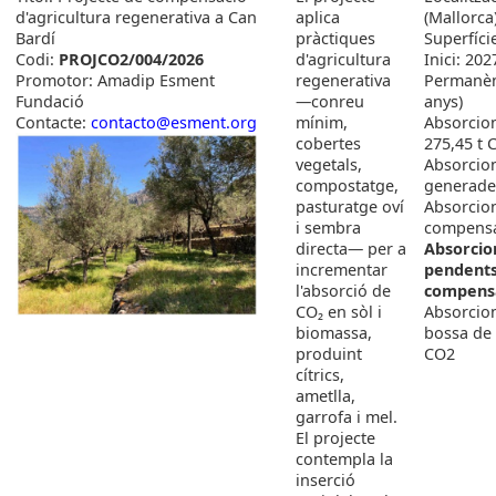
d'agricultura regenerativa a Can
aplica
(Mallorca
Bardí
pràctiques
Superfíci
Codi:
PROJCO2/004/2026
d'agricultura
Inici: 202
Promotor: Amadip Esment
regenerativa
Permanèn
Fundació
—conreu
anys)
Contacte:
contacto@esment.org
mínim,
Absorcion
cobertes
275,45 t 
vegetals,
Absorcio
compostatge,
generades
pasturatge oví
Absorcio
i sembra
compensa
directa— per a
Absorcio
incrementar
pendent
l'absorció de
compensa
CO₂ en sòl i
Absorcio
biomassa,
bossa de 
produint
CO2
cítrics,
ametlla,
garrofa i mel.
El projecte
contempla la
inserció