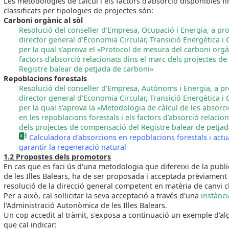
Les metodologies de càlcul i els factors d'absorció disponibles f
classificats per tipologies de projectes són:
Carboni orgànic al sòl
Resolució del conseller d’Empresa, Ocupació i Energia, a pr
director general d’Economia Circular, Transició Energètica i 
per la qual s’aprova el «Protocol de mesura del carboni orgàn
factors d’absorció relacionats dins el marc dels projectes d
Registre balear de petjada de carboni»
Repoblacions forestals
Resolució del conseller d’Empresa, Autònoms i Energia, a p
director general d’Economia Circular, Transició Energètica i 
per la qual s’aprova la «Metodologia de càlcul de les absorc
en les repoblacions forestals i els factors d’absorció relacio
dels projectes de compensació del Registre balear de petja
Calculadora d'absorcions en repoblacions forestals i act
garantir la regeneració natural
1.2 Propostes dels promotors
En cas que es faci ús d'una metodologia que difereixi de la publ
de les Illes Balears, ha de ser proposada i acceptada prèviament
resolució de la direcció general competent en matèria de canvi cl
Per a això, cal sol·licitar la seva acceptació a través d'una
instànc
l'Administració Autonòmica de les Illes Balears.
Un cop accedit al tràmit, s'exposa a continuació un exemple d'a
que cal indicar: