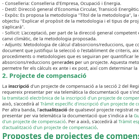
- Conselleria: Conselleria d'Empresa, Ocupació i Energia.
- Destí: Direcció general d'Economia Circular, Transició Energètica
- Expòs: Es proposa la metodologia "Títol de la metodologia", la
objectiu "Explicar el propòsit de la metodologia i el tipus de pro
s'aplicarà".
- Sol·licit: L'acceptació, per part de la direcció general competen
canvi climàtic, de la metodologia proposada.
- Adjunts: Metodologia de càlcul d'absorcions/reduccions, que co
document que justifiqui la selecció o l'establiment de criteris, ai
procediments o metodologies que es seguiran per quantificar le
absorcions/reduccions gener
ades p
er un projecte. Aquesta met
permetre fer els càlculs ex ante i ex post, així com determinar la 
2. Projecte de compens
ació
La
inscripció
d'un projecte de compensació a la secció 2 del Regi
requereix presentar per via telemàtica la documentació que s'ind
la tramitació electrònica de la inscripció d'un projecte de compe
això, s'accedirà al
Tràmit específic d'inscripció d'un projecte de
Per altra banda, l'
actualització
de qualsevol projecte registrat r
presentar per via telemàtica la documentació que s'indica a la
Gu
d'un projecte de compensació
. Per a això, s'accedirà al
Tràmit es
d'actualització d'un projecte de compensació
.
Propostes de projectes de compen