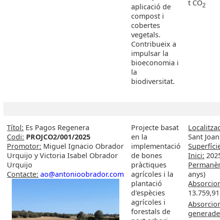
t CO
2
aplicació de
compost i
cobertes
vegetals.
Contribueix a
impulsar la
bioeconomia i
la
biodiversitat.
Títol:
Es Pagos Regenera
Projecte basat
Localitzac
Codi:
PROJCO2/001/2025
en la
Sant Joan
Promotor:
Miguel Ignacio Obrador
implementació
Superfíci
Urquijo y Victoria Isabel Obrador
de bones
Inici:
202
Urquijo
pràctiques
Permanèn
Contacte:
ao@antonioobrador.com
agrícoles i la
anys)
plantació
Absorcion
d'espècies
13.759,91
agrícoles i
Absorcio
forestals de
generade