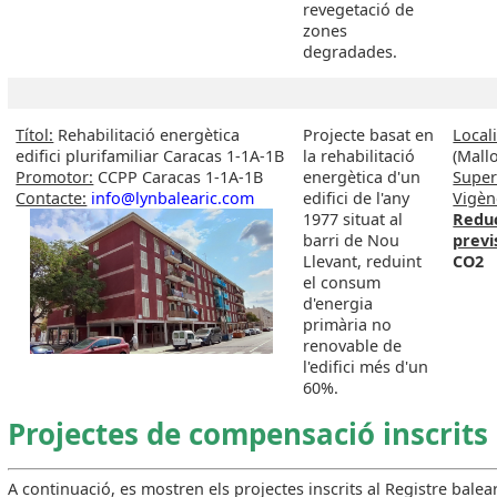
revegetació de
zones
degradades.
Títol:
Rehabilitació energètica
Projecte basat en
Locali
edifici plurifamiliar Caracas 1-1A-1B
la rehabilitació
(Mall
Promotor:
CCPP Caracas 1-1A-1B
energètica d'un
Superf
Contacte:
info@lynbalearic.com
edifici de l'any
Vigèn
1977 situat al
Redu
barri de Nou
previ
Llevant, reduint
CO2
el consum
d'energia
primària no
renovable de
l'edifici més d'un
60%.
Projectes de compensació inscrits
A continuació, es mostren els projectes inscrits al Registre balear