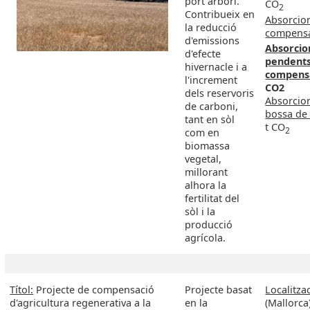
port arbori.
CO
2
Contribueix en
Absorcio
la reducció
compens
d'emissions
Absorcio
d'efecte
pendent
hivernacle i a
compens
l'increment
CO2
dels reservoris
Absorcio
de carboni,
bossa de 
tant en sòl
t CO
2
com en
biomassa
vegetal,
millorant
alhora la
fertilitat del
sòl i la
producció
agrícola.
Títol:
Projecte de compensació
Projecte basat
Localitzac
d'agricultura regenerativa a la
en la
(Mallorca