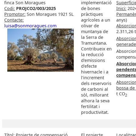
finca Son Moragues
implementació
Superfíci
Codi:
PROJCO2/003/2025
de bones
Inici:
202
Promotor:
Son Moragues 1921 SL
pràctiques
Permanèn
Contacte:
agrícoles a un
anys)
luisa@sonmoragues.com
olivar de
Absorcion
muntanya de
2.311,26 
la Serra de
Absorcio
Tramuntana.
generade
Contribueix en
Absorcio
la reducció
compensa
d'emissions
Absorcio
d'efecte
pendent
hivernacle i a
compens
l'increment
Absorcio
dels reservoris
bossa de 
de carboni al
t CO
sòl, millorant
2
alhora la seva
fertilitat i
productivitat.
Títol: Projecte de compensació
El projecte
Localitzac