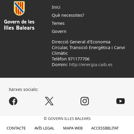
Inici
Què necessites?
Temes
Govern
Direcció General d'Economia
Circular, Transició Energètica i Canvi
Climàtic
Telèfon 971177706
Domini:
http://energia.caib.es
Xarxes socials:
© GOVERN ILLES BALEARS
CONTACTE
AVÍS LEGAL
MAPA WEB
ACCESSIBILITAT