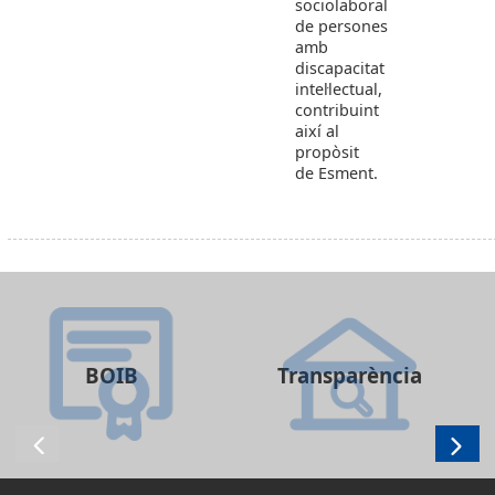
sociolaboral
de persones
amb
discapacitat
intel·lectual,
contribuint
així al
propòsit
de Esment.
BOIB
Transparència