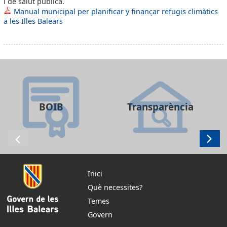
i de salut pública.
Manual municipal per planificar y finançar refugis climàtics
a les Illes Balears
BOIB
Transparència
Inici
Què necessites?
Temes
Govern