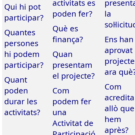
activitats es
present
Qui hi pot
poden fer?
la
participar?
sol·licitu
Què es
Quantes
finança?
Ens han
persones
aprovat 
hi podem
Quan
projecte,
participar?
presentam
ara què
el projecte?
Quant
Com
poden
Com
acredit
durar les
podem fer
allò que
activitats?
una
hem
Activitat de
après?
Participació