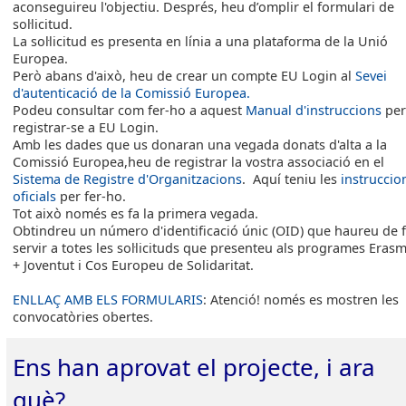
aconseguireu l'objectiu. Després, heu d’omplir el formulari de
sol·licitud.
La sol·licitud es presenta en línia a una plataforma de la Unió
Europea.
Però abans d'això, heu de crear un compte EU Login al
Sevei
d'autenticació de la Comissió Europea.
Podeu consultar com fer-ho a aquest
Manual d'instruccions
per
registrar-se a EU Login.
Amb les dades que us donaran una vegada donats d'alta a la
Comissió Europea,heu de registrar la vostra associació en el
Sistema de Registre d'Organitzacions
. Aquí teniu les
instruccio
oficials
per fer-ho.
Tot això només es fa la primera vegada.
Obtindreu un número d'identificació únic (OID) que haureu de 
servir a totes les
sol·licituds que presenteu als programes Eras
+ Joventut i Cos Europeu de Solidaritat.
ENLLAÇ AMB ELS FORMULARIS
: Atenció! només es mostren les
convocatòries obertes.
Ens han aprovat el projecte, i ara
què?