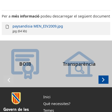
Per a
més informació
podeu descarregar el següent document
paysandisia MEN_EIV2009.jpg
jpg
(64 kb)
BOIB
Transparència
Inici
Què necessites?
Temes