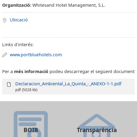
Organització:
Whitesand Hotel Management, S.L.
Ubicació
Links d'interés:
www.portbluehotels.com
Per a
més informació
podeu descarregar el següent document
Declaracion_Ambiental_La_Quinta_-_ANEXO-1-1.pdf
pdf
(5028 kb)
BOIB
Transparència