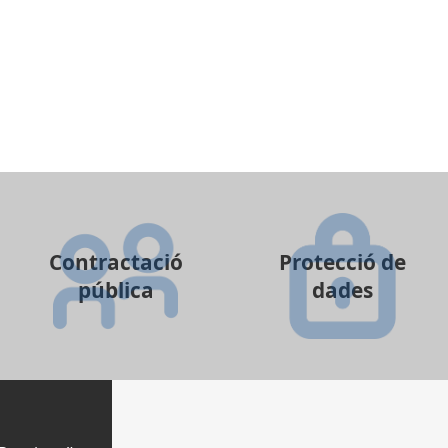
Contractació
Protecció de
pública
dades