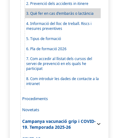
2. Prevenció dels accidents in itinere
3. Què fer en cas d'embaràs o lactància
4. Informació del lloc de treball. Riscs i
mesures preventives
5. Tipus de formació
6. Pla de formació 2026
7. Com accedir al llistat dels cursos del
servei de prevenció en els quals he
participat
8. Com introduir les dades de contacte a la
intranet
Procediments
Novetats
Campanya vacunació grip i COVID-
19. Temporada 2025-26