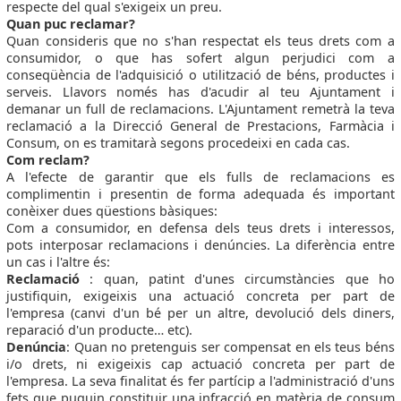
respecte del qual s'exigeix un preu.
Quan puc reclamar?
Quan consideris que no s'han respectat els teus drets com a
consumidor, o que has sofert algun perjudici com a
conseqüència de l'adquisició o utilització de béns, productes i
serveis. Llavors només has d'acudir al teu Ajuntament i
demanar un full de reclamacions. L'Ajuntament remetrà la teva
reclamació a la Direcció General de Prestacions, Farmàcia i
Consum, on es tramitarà segons procedeixi en cada cas.
Com reclam?
A l'efecte de garantir que els fulls de reclamacions es
complimentin i presentin de forma adequada és important
conèixer dues qüestions bàsiques:
Com a consumidor, en defensa dels teus drets i interessos,
pots interposar reclamacions i denúncies. La diferència entre
un cas i l'altre és:
Reclamació
: quan, patint d'unes circumstàncies que ho
justifiquin, exigeixis una actuació concreta per part de
l'empresa (canvi d'un bé per un altre, devolució dels diners,
reparació d'un producte… etc).
Denúncia
: Quan no pretenguis ser compensat en els teus béns
i/o drets, ni exigeixis cap actuació concreta per part de
l'empresa. La seva finalitat és fer partícip a l'administració d'uns
fets que puguin constituir una infracció en matèria de consum