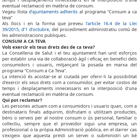
eventual reclamació en matèria de consum.
Vegeu llista
d’ajuntaments adherits
al programa “Consum a ca
teva”
Als llocs i en la forma que preveu
l’article 16.4 de la Llei
39/2015, d’1 d’octubre,
del procediment administratiu comú de
les administracions publiques.
CONSUM A CA TEVA
Vols exercir els teus drets des de ca teva?
La Conselleria de Salut i el teu ajuntament han unit esforços
per establir una via de col·laboració àgil i eficaç en benefici dels
consumidors i usuaris, mitjançant la posada en marxa del
programa “Consum a Ca Teva”.
La intenció és acostar-se al ciutadà per oferir-li la possibilitat
d'exercir els seus drets com a consumidor, per evitar costos de
temps i desplaçaments innecessaris en la interposició d'una
eventual reclamació en matèria de consum.
Qui pot reclamar?
Les persones actuam com a consumidors i usuaris quan, com a
destinataris finals adquirim, disfrutam o utilitzam productes,
béns o serveis per al nostre consum o ús personal, familiar o
col·lectiu, sempre que el proveïdor sigui una empresa, un
professional o la pròpia Administració pública, en el darrer cas
s'exigeix que aquesta presti un servei o subministri un bé