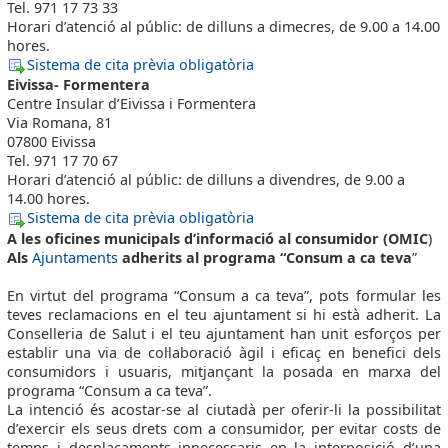
Tel. 971 17 73 33
Horari d’atenció al públic: de dilluns a dimecres, de 9.00 a 14.00
hores.
Sistema de cita prèvia obligatòria
Eivissa- Formentera
Centre Insular d’Eivissa i Formentera
Via Romana, 81
07800 Eivissa
Tel. 971 17 70 67
Horari d’atenció al públic: de dilluns a divendres, de 9.00 a
14.00 hores.
Sistema de cita prèvia obligatòria
A les oficines municipals d’informació al consumidor (OMIC
)
Als
Ajuntaments
adherits al programa “Consum a ca teva
”
En virtut del programa “Consum a ca teva”, pots formular les
teves reclamacions en el teu ajuntament si hi està adherit. La
Conselleria de Salut i el teu ajuntament han unit esforços per
establir una via de col·laboració àgil i eficaç en benefici dels
consumidors i usuaris, mitjançant la posada en marxa del
programa “Consum a ca teva”.
La intenció és acostar-se al ciutadà per oferir-li la possibilitat
d’exercir els seus drets com a consumidor, per evitar costs de
temps i desplaçaments innecessaris en la interposició d’una