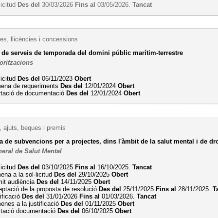
licitud
Des del
30/03/2026
Fins al
03/05/2026.
Tancat
es, llicències i concessions
 de serveis de temporada del domini públic marítim-terrestre
oritzacions
licitud
Des del
06/11/2023
Obert
ena de requeriments
Des del
12/01/2024
Obert
rtació de documentació
Des del
12/01/2024
Obert
 ajuts, beques i premis
 de subvencions per a projectes, dins l'àmbit de la salut mental i de d
neral de Salut Mental
licitud
Des del
03/10/2025
Fins al
16/10/2025.
Tancat
na a la sol·licitud
Des del
29/10/2025
Obert
mit audiència
Des del
14/11/2025
Obert
ptació de la proposta de resolució
Des del
25/11/2025
Fins al
28/11/2025.
T
ificació
Des del
31/01/2026
Fins al
01/03/2026.
Tancat
nes a la justificació
Des del
01/11/2025
Obert
rtació documentació
Des del
06/10/2025
Obert