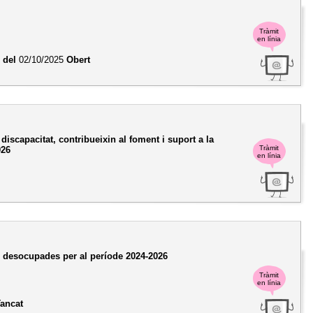
Tràmit
en línia
 del
02/10/2025
Obert
discapacitat, contribueixin al foment i suport a la
Tràmit
026
en línia
 desocupades per al període 2024-2026
Tràmit
en línia
Tancat