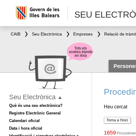
SEU ELECTRÒ
CAIB
Seu Electrònica
Empreses
Relació de tràmi
Tots els
vostres tràmits
en línia
Person
Procedi
Seu Electrònica
Què és una seu electrònica?
Heu cercat
Registre Electrònic General
Torna a l'inici
Calendari oficial
Data i hora oficial
1659
Procediment
Identificació i signatura electrònica a