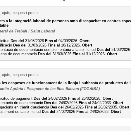
 ajuts, beques i premis
ats a la integració laboral de persones amb discapacitat en centres esp
table
eral de Treball i Salut Laboral
licitud
Des del
31/03/2026
Fins al
04/09/2026.
Obert
ificació
Des del
31/03/2026
Fins al
18/12/2026.
Obert
entació de documentació complementària a la sol·licitud
Des del
31/03/202
ena de documentació
Des del
31/03/2026
Fins al
31/12/2026.
Obert
 ajuts, beques i premis
a les despeses de funcionament de la llonja i subhasta de productes 
antia Agrària i Pesquera de les Illes Balears (FOGAIBA)
licitud de pagament
Des del
24/02/2026
Fins al
25/02/2028.
Obert
sentació de documentació
Des del
24/02/2026
Fins al
24/02/2033.
Obert
egacions en tràmit d'audiència
Des del
26/02/2026
Fins al
26/02/2035.
Obert
stiment de la sol.licitud
Des del
24/02/2026
Fins al
24/02/2033.
Obert