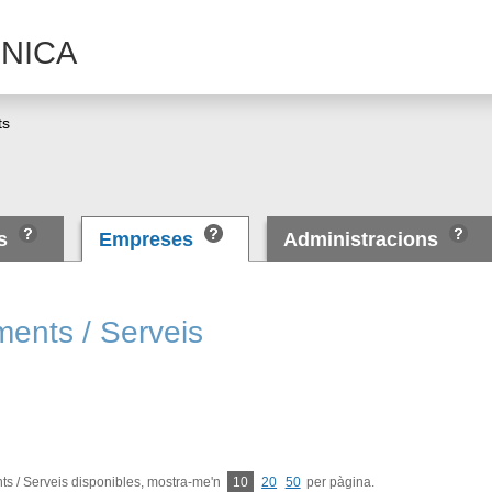
NICA
ts
es
Empreses
Administracions
ments / Serveis
s / Serveis disponibles, mostra-me'n
10
20
50
per pàgina.