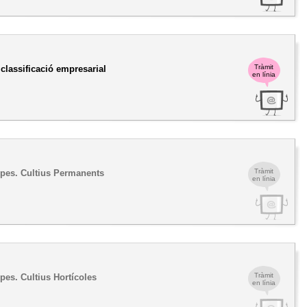
Tràmit
classificació empresarial
en línia
Tràmit
ampes. Cultius Permanents
en línia
Tràmit
mpes. Cultius Hortícoles
en línia