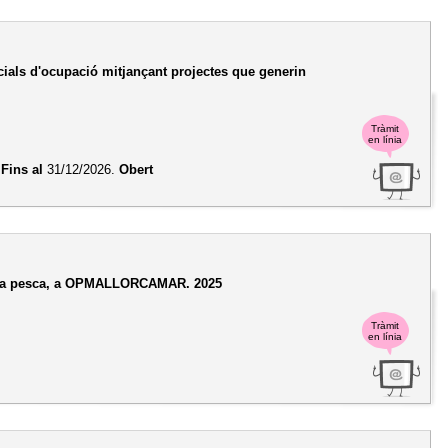
ecials d'ocupació mitjançant projectes que generin
Tràmit
en línia
6
Fins al
31/12/2026.
Obert
de la pesca, a OPMALLORCAMAR. 2025
Tràmit
en línia