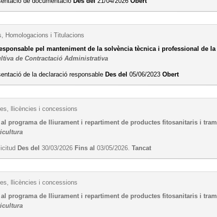
sentació de documentació
Des del
21/04/2026
Obert
s, Homologacions i Titulacions
esponsable pel manteniment de la solvència tècnica i professional de la 
ltiva de Contractació Administrativa
entació de la declaració responsable
Des del
05/06/2023
Obert
es, llicències i concessions
 al programa de lliurament i repartiment de productes fitosanitaris i tr
icultura
licitud
Des del
30/03/2026
Fins al
03/05/2026.
Tancat
es, llicències i concessions
 al programa de lliurament i repartiment de productes fitosanitaris i tra
icultura