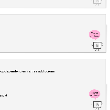
Tràmit
en línia
rogodependències i altres addiccions
Tràmit
ancat
en línia