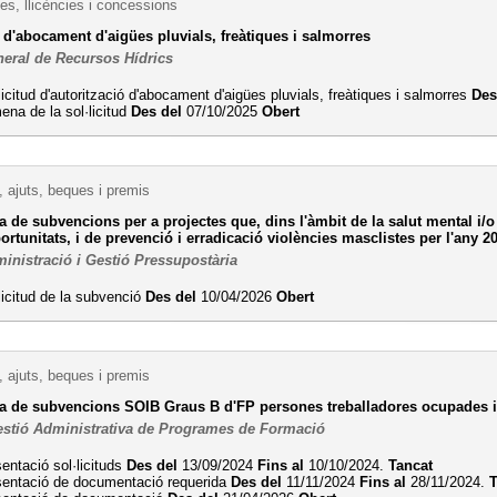
es, llicències i concessions
 d'abocament d'aigües pluvials, freàtiques i salmorres
neral de Recursos Hídrics
licitud d'autorització d'abocament d'aigües pluvials, freàtiques i salmorres
Des
na de la sol·licitud
Des del
07/10/2025
Obert
 ajuts, beques i premis
 de subvencions per a projectes que, dins l'àmbit de la salut mental i/o 
portunitats, i de prevenció i erradicació violències masclistes per l'any 2
inistració i Gestió Pressupostària
licitud de la subvenció
Des del
10/04/2026
Obert
 ajuts, beques i premis
a de subvencions SOIB Graus B d'FP persones treballadores ocupades i
estió Administrativa de Programes de Formació
entació sol·licituds
Des del
13/09/2024
Fins al
10/10/2024.
Tancat
sentació de documentació requerida
Des del
11/11/2024
Fins al
28/11/2024.