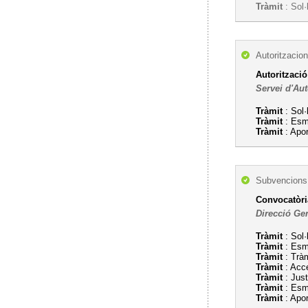
Tràmit
: Sol·
Autoritzacion
Autorització
Servei d'Aut
Tràmit
: Sol·
Tràmit
: Esm
Tràmit
: Apo
Subvencions,
Convocatòria
Direcció Ge
Tràmit
: Sol·
Tràmit
: Esme
Tràmit
: Trà
Tràmit
: Acce
Tràmit
: Just
Tràmit
: Esme
Tràmit
: Apo