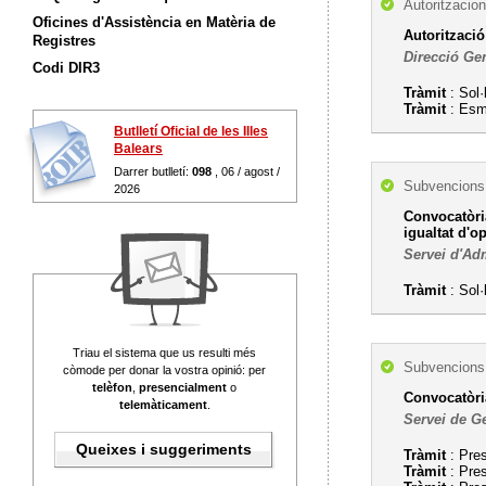
Autoritzacion
Oficines d'Assistència en Matèria de
Autorització
Registres
Direcció Ge
Codi DIR3
Tràmit
: Sol·
Tràmit
: Esme
Butlletí Oficial de les Illes
Balears
Darrer butlletí:
098
, 06 / agost /
Subvencions,
2026
Convocatòria
igualtat d'o
Servei d'Adm
Tràmit
: Sol·
Triau el sistema que us resulti més
Subvencions,
còmode per donar la vostra opinió: per
telèfon
,
presencialment
o
Convocatòri
telemàticament
.
Servei de G
Queixes i suggeriments
Tràmit
: Pres
Tràmit
: Pre