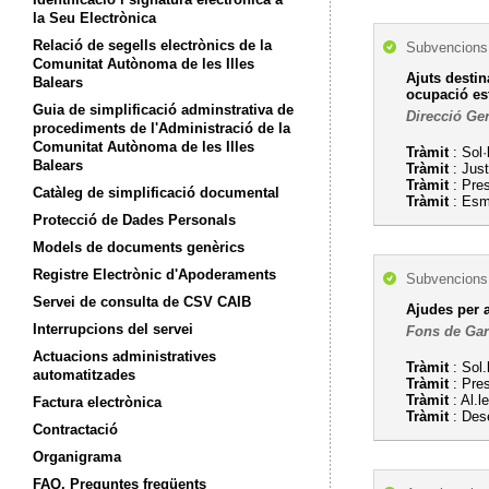
la Seu Electrònica
Relació de segells electrònics de la
Subvencions,
Comunitat Autònoma de les Illes
Ajuts destin
Balears
ocupació es
Guia de simplificació adminstrativa de
Direcció Gen
procediments de l'Administració de la
Comunitat Autònoma de les Illes
Tràmit
: Sol·
Balears
Tràmit
: Just
Tràmit
: Pres
Catàleg de simplificació documental
Tràmit
: Esm
Protecció de Dades Personals
Models de documents genèrics
Registre Electrònic d'Apoderaments
Subvencions,
Servei de consulta de CSV CAIB
Ajudes per 
Interrupcions del servei
Fons de Gar
Actuacions administratives
Tràmit
: Sol.
automatitzades
Tràmit
: Pre
Tràmit
: Al.l
Factura electrònica
Tràmit
: Dese
Contractació
Organigrama
FAQ. Preguntes freqüents