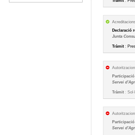
Tràmit
: Pre
Acreditacion
Declaració r
Junta Consu
Tràmit
: Pres
Autoritzacion
Participació
Servei d'Agr
Tràmit
: Sol·
Autoritzacion
Participació
Servei d'Agr