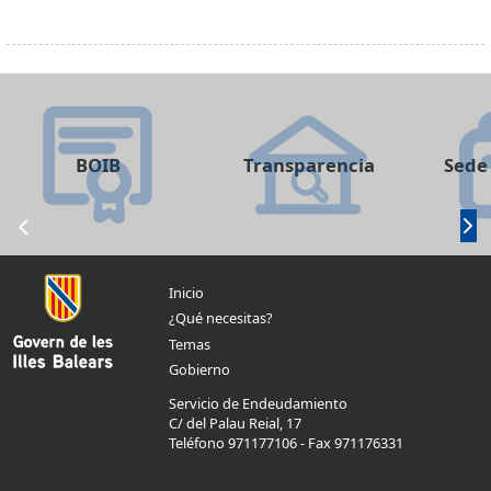
BOIB
Transparencia
Sede 
Inicio
¿Qué necesitas?
Temas
Gobierno
Servicio de Endeudamiento
C/ del Palau Reial, 17
Teléfono 971177106
-
Fax 971176331