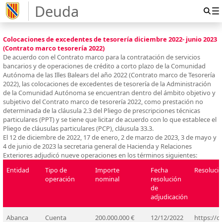
Deuda
Colocaciones de excedentes de tesorería diciembre 2022- junio 2023
(Contrato marco tesorería 2022)
De acuerdo con el Contrato marco para la contratación de servicios
bancarios y de operaciones de crédito a corto plazo de la Comunidad
Autónoma de las Illes Balears del año 2022 (Contrato marco de Tesorería
2022), las colocaciones de excedentes de tesorería de la Administración
de la Comunidad Autónoma se encuentran dentro del ámbito objetivo y
subjetivo del Contrato marco de tesorería 2022, como prestación no
determinada de la cláusula 2.3 del Pliego de prescripciones técnicas
particulares (PPT) y se tiene que licitar de acuerdo con lo que establece el
Pliego de cláusulas particulares (PCP), cláusula 33.3.
El 12 de diciembre de 2022, 17 de enero, 2 de marzo de 2023, 3 de mayo y
4 de junio de 2023 la secretaria general de Hacienda y Relaciones
Exteriores adjudicó nueve operaciones en los términos siguientes:
Entidad
Tipo de
Importe
Fecha
Resolució
operación
nominal
resolución
de
adjudicación
Abanca
Cuenta
200.000.000 €
12/12/2022
https://