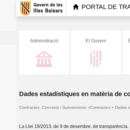
PORTAL DE TR
Administració
El Govern
C
Dades estadístiques en matèria de co
Estructura de
Conselleria
l'Administració
d'Economia, Hisenda
i Innovació
Contractes, Convenis i Subvencions >Contractes > Dades es
Càrrecs públics i
Ens del sector públic
Ens del sector públic
personal eventual
Conselleria de
instrumental
Presidència,
autonòmic
La Llei 19/2013, de 9 de desembre, de transparència, a
Coordinació de