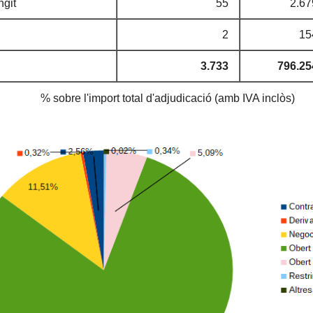
ngit
55
2.67
2
15
3.733
796.25
% sobre l'import total d'adjudicació (amb IVA inclòs)