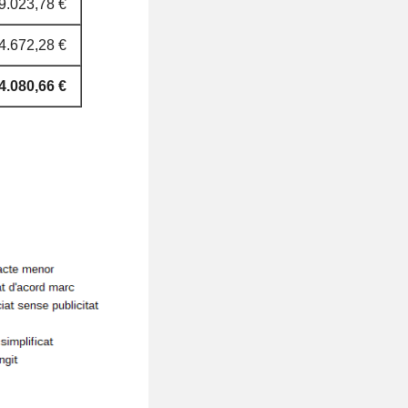
9.023,78 €
finançament CAIB
Finançament amb
4.672,28 €
fons finalistes
4.080,66 €
Inversions/subvencions
de l'Estat i UE
Fons estructurals
europeus (FEDER,
FSE..)
Mecanisme de
recuperació i
resiliència (MRR)