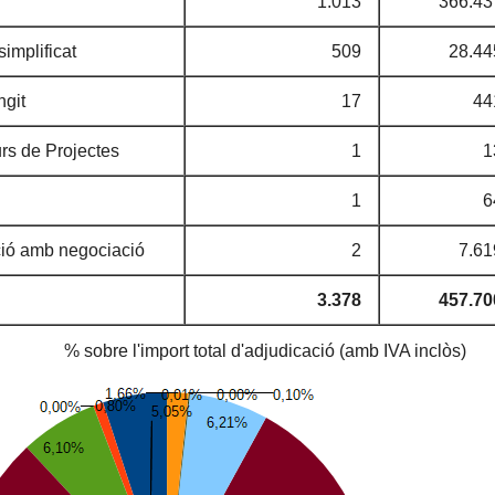
1.013
366.43
simplificat
509
28.44
ngit
17
44
rs de Projectes
1
1
1
6
ció amb negociació
2
7.61
3.378
457.70
% sobre l'import total d'adjudicació (amb IVA inclòs)