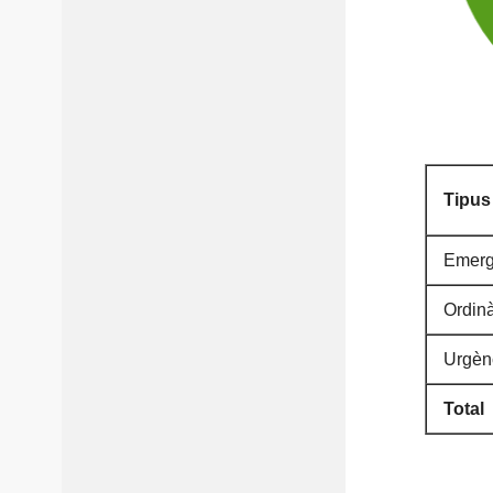
Tipus
Emerg
Ordinà
Urgèn
Total