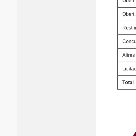
Obert
Obert 
Restri
Concu
Altres
Licita
Total