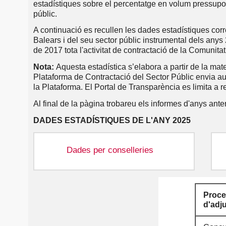
estadístiques sobre el percentatge en volum pressupos
l'Acció de Govern i
Ens on la CAIB
públic.
Cooperació Local
participa
A continuació es recullen les dades estadístiques corr
Inventari d’ens de la
Conselleria de Salut
Balears i del seu sector públic instrumental dels anys
CAIB
de 2017
tota l'activitat de contractació de la Comunit
Conselleria de
Personal
Normativa
Nota:
Aquesta estadística s’elabora a partir de la mate
Famílies, Benestar
Plataforma de Contractació del Sector Públic envia au
Social i Atenció a la
Dependència
la Plataforma. El Portal de Transparència es limita a 
Relació llocs de feina
Al final de la pàgina trobareu els informes d'anys anter
Conselleria
Qualitat, serveis i
Inventari de
Retribucions
d'Empresa,
procediments i
procediments
DADES ESTADÍSTIQUES DE L'ANY 2025
Autònoms i Energia
participació
Ofertes públiques i
ciutadana
Catàleg de serveis
oposicions
Conselleria
Dades per conselleries
d'Educació i
Condicions d’accés a
Accés a Arxius,
Universitats
Processos
Informació estadística
arxius i registres
biblioteques, museus
d'estabilització
Atenció a la
i centres
ciutadania
Conselleria de
C
Turisme, Cultura i
Concurs de trasllats
Proce
Accés a l'Arxiu
Esports
Cartes de serveis
Govern de les Illes
d'adj
Balears
Borsins d'interins
Conselleria
Òrgans amb