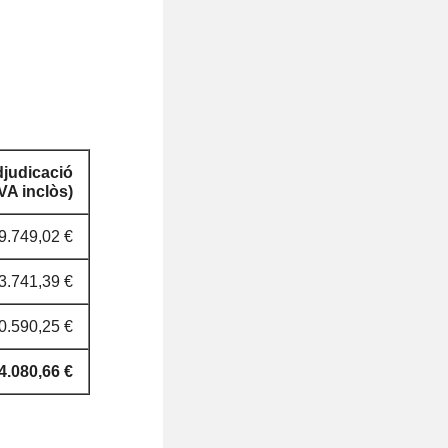
djudicació
VA inclòs)
9.749,02 €
3.741,39 €
0.590,25 €
4.080,66 €