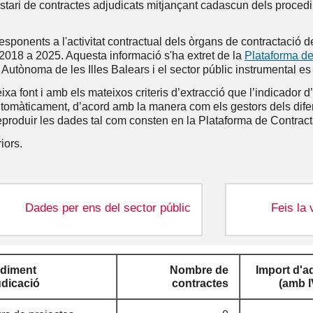
Retribucions dels
tari de contractes adjudicats mitjançant cadascun dels procedim
càrrecs públics i del
personal eventual
esponents a l'activitat contractual dels òrgans de contractació 
 2018 a 2025. Aquesta informació s'ha extret de la
Plataforma de
Indemnització pel
cost de l’allotjament
at Autònoma de les Illes Balears i el sector públic instrumental 
temporal a l’illa de
ixa font i amb els mateixos criteris d’extracció que l’indicador d’
Mallorca
tomàticament, d’acord amb la manera com els gestors dels difere
reproduir les dades tal com consten en la Plataforma de Contract
Informació de
transparència
iors.
específica del
personal eventual del
GOIB
Indemnitzacions al
Dades per ens del sector públic
Feis la 
cessament dels
càrrecs públics
Dietes percebudes
Interpel·lacions i
ontrol al Govern
Endeutament
pels càrrecs públics
Preguntes tractades
diment
Nombre de
Import d'a
al Ple del Parlament
udicació
contractes
(amb I
Sistema finan
autonòmic
Diari de sessions