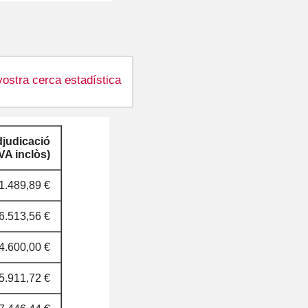
vostra cerca estadística
djudicació
VA inclòs)
1.489,89 €
6.513,56 €
4.600,00 €
5.911,72 €