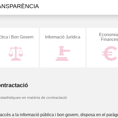
ANSPARÈNCIA
Economia 
Ètica i Bon Govern
Informació Jurídica
Finance
odi ètic
Pressuposts
Codi ètic
ntractació
Comissió d’Ètica
Pública
tadístiques en matèria de contractació
Informació sobre els
càrrecs públics i el
personal eventual
ccés a la informació pública i bon govern, disposa en el paràgr