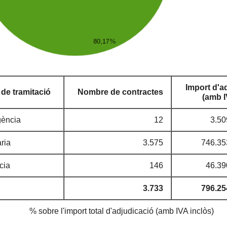
Import d'a
 de tramitació
Nombre de contractes
(amb I
ència
12
3.50
ria
3.575
746.35
cia
146
46.39
3.733
796.25
% sobre l'import total d'adjudicació (amb IVA inclòs)