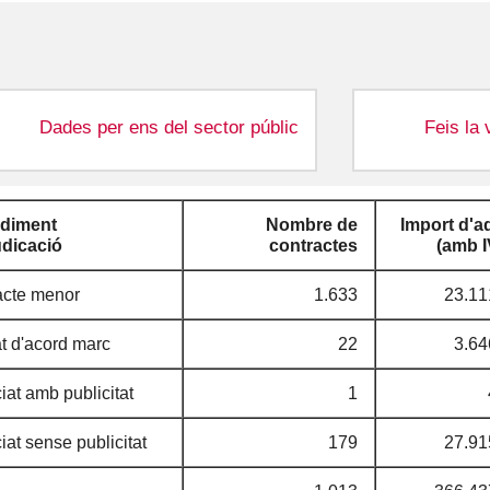
Dades per ens del sector públic
Feis la 
diment
Nombre de
Import d'a
udicació
contractes
(amb I
acte menor
1.633
23.11
t d'acord marc
22
3.64
at amb publicitat
1
at sense publicitat
179
27.91