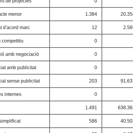
rs de projectes
0
Altres indicad
Retransmissió dels
econòmics
acte menor
1.384
20.35
debats
t d'acord marc
12
2.56
 competitiu
0
ció amb negociació
0
at amb publicitat
0
at sense publicitat
203
91.63
s internes
0
1.491
638.36
simplificat
586
40.50