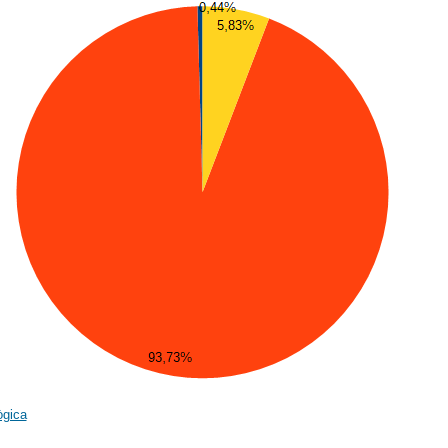
ògica