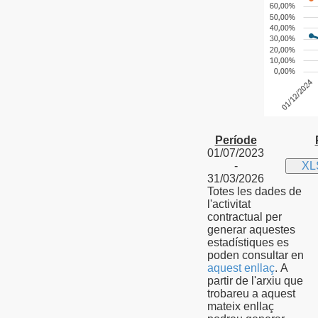
Període
01/07/2023
-
XL
31/03/2026
Totes les dades de
l'activitat
contractual per
generar aquestes
estadístiques es
poden consultar en
aquest enllaç
. A
partir de l'arxiu que
trobareu a aquest
mateix enllaç