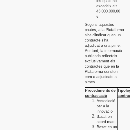
les quals no
excedeix els
43.000.000,00
€.
Segons aquestes
pautes, a la Plataforma
s'ha d'indicar quan un
contracte s'ha
adjudicat a una pime.
Per tant, la informació
publicada reflecteix
exclusivament els
contractes que en la
Plataforma consten
com a adjudicats a
pimes.
Procediments de
Tipolo
contractació
contra
Associació
per a la
innovació
Basat en
acord marc
Basat en un