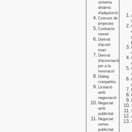
sistema
dinàmic
d'adquisició
Concurs de
projectes
Contracte
menor
Derivat
d'acord
marc
Derivat
d'associació
per a la
innovació
Diàleg
competitiu
Licitació
amb
negociació
Negociat
amb
publicitat
Negociat
sense
publicitat