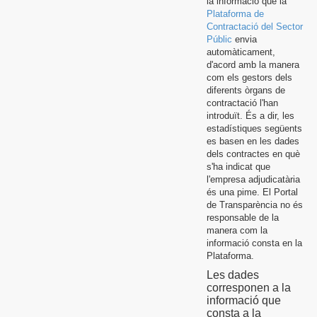
la informació que la
Plataforma de
Contractació del Sector
Públic
envia
automàticament,
d'acord amb la manera
com els gestors dels
diferents òrgans de
contractació l'han
introduït. És a dir, les
estadístiques següents
es basen en les dades
dels contractes en què
s'ha indicat que
l'empresa adjudicatària
és una pime. El Portal
de Transparència no és
responsable de la
manera com la
informació consta en la
Plataforma.
Les dades
corresponen a la
informació que
consta a la