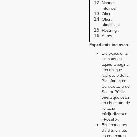
Normes
internes
Obert
Obert
simplificat
Restringit
Altres
Expedients inclosos
Els expedients
inclosos en
aquesta pàgina
són els que
l'aplicació de la
Plataforma de
Contractació del
Sector Públic
envia
que estan
en els estats de
licitació
«Adjudicat»
o
«Resolt»
.
Els contractes
dividits en lots
es comporten