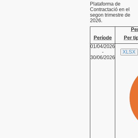
Plataforma de
Contractació en el
segon trimestre de
2026.
Per
Període
Per ti
01/04/2026
-
XLSX
30/06/2026