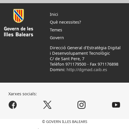
Inici
Què necessites?
Temes
Govern
Direcció General d'Estratègia Digital
i Desenvolupament Tecnològic
C/ de Sant Pere, 7
Telèfon 971179500
-
Fax 971176898
Domini:
http://dgmad.caib.es
Xarxes socials:
© GOVERN ILLES BALEARS