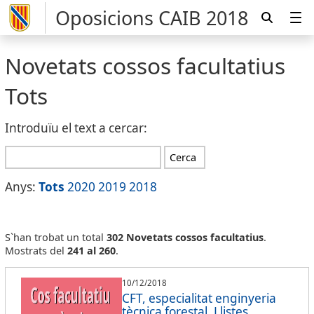
Oposicions CAIB 2018
Novetats cossos facultatius
Tots
Introduïu el text a cercar:
Anys:
Tots
2020
2019
2018
S`han trobat un total
302 Novetats cossos facultatius
.
Mostrats del
241 al 260
.
10/12/2018
CFT, especialitat enginyeria
tècnica forestal. Llistes