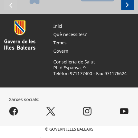
Inici
Què necessites?
Temes
Govern
Conselleria de Salut
Pl. d'Espanya, 9
Telèfon 971177400
-
Fax 971176624
Xarxes socials:
© GOVERN ILLES BALEARS