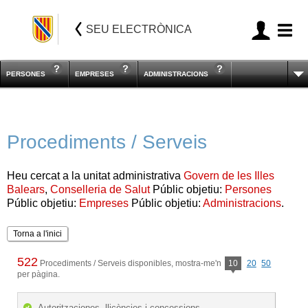
SEU ELECTRÒNICA
PERSONES
EMPRESES
ADMINISTRACIONS
Procediments / Serveis
Heu cercat a la unitat administrativa
Govern de les Illes
Balears
,
Conselleria de Salut
Públic objetiu:
Persones
Públic objetiu:
Empreses
Públic objetiu:
Administracions
.
Torna a l'inici
522
Procediments / Serveis disponibles, mostra-me'n
10
20
50
per pàgina.
Autoritzaciones, llicències i concessions