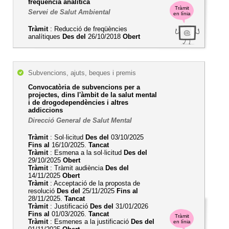
freqüència analítica
Tràmit
Servei de Salut Ambiental
en línia
Tràmit
: Reducció de freqüències
analítiques
Des del
26/10/2018
Obert
Subvencions, ajuts, beques i premis
Convocatòria de subvencions per a
projectes, dins l'àmbit de la salut mental
i de drogodependències i altres
addiccions
Direcció General de Salut Mental
Tràmit
: Sol·licitud
Des del
03/10/2025
Fins al
16/10/2025.
Tancat
Tràmit
: Esmena a la sol·licitud
Des del
29/10/2025
Obert
Tràmit
: Tràmit audiència
Des del
14/11/2025
Obert
Tràmit
: Acceptació de la proposta de
resolució
Des del
25/11/2025
Fins al
28/11/2025.
Tancat
Tràmit
: Justificació
Des del
31/01/2026
Fins al
01/03/2026.
Tancat
Tràmit
Tràmit
: Esmenes a la justificació
Des del
en línia