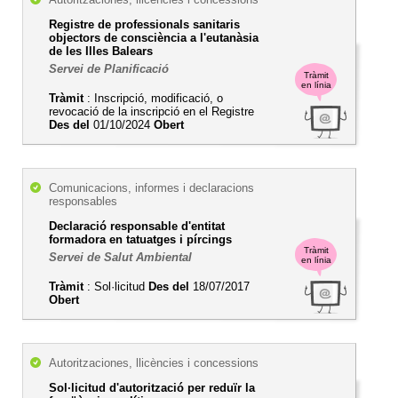
Registre de professionals sanitaris
objectors de consciència a l'eutanàsia
de les Illes Balears
Servei de Planificació
Tràmit
en línia
Tràmit
: Inscripció, modificació, o
revocació de la inscripció en el Registre
Des del
01/10/2024
Obert
Comunicacions, informes i declaracions
responsables
Declaració responsable d'entitat
formadora en tatuatges i pírcings
Tràmit
Servei de Salut Ambiental
en línia
Tràmit
: Sol·licitud
Des del
18/07/2017
Obert
Autoritzaciones, llicències i concessions
Sol·licitud d'autorització per reduïr la