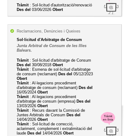
Tràmit
: Sol·licitud d'autorització/renovació
Des del
03/06/2026
Obert
Reclamacions, Denúncies i Queixes
Sol·licitud d'Arbitratge de Consum
Junta Arbitral de Consum de les Illes
Balears.
Tràmit
: Sol·licitud d'arbitratge de Consum
Des del
30/08/2018
Obert
Tràmit
: Esmena de sol·licitud d'arbitratge
de consum (reclamant)
Des del
05/12/2023
Obert
Tràmit
: Al·legacions procediment
d'arbitratge de consum (reclamant)
Des del
16/05/2024
Obert
Tràmit
: Al·legacions procediment
d'arbitratge de consum (empresa)
Des del
13/03/2026
Obert
Tràmit
: Recurs davant la Comissió de
Juntes Arbitrals de Consum
Des del
Tràmit
14/04/2026
Obert
en línia
Tràmit
: Sol·licitud de correcció,
aclariment, complement i extralimitació del
laude
Des del
14/04/2026
Obert