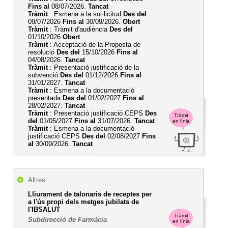
Fins al
08/07/2026.
Tancat
Tràmit
: Esmena a la sol·licitud
Des del
09/07/2026
Fins al
30/09/2026.
Obert
Tràmit
: Tràmit d'audiència
Des del
01/10/2026
Obert
Tràmit
: Acceptació de la Proposta de
resolució
Des del
15/10/2026
Fins al
04/08/2026.
Tancat
Tràmit
: Presentació justificació de la
subvenció
Des del
01/12/2026
Fins al
31/01/2027.
Tancat
Tràmit
: Esmena a la documentació
presentada
Des del
01/02/2027
Fins al
28/02/2027.
Tancat
Tràmit
: Presentació justificació CEPS
Des
Tràmit
del
01/05/2027
Fins al
31/07/2026.
Tancat
en línia
Tràmit
: Esmena a la documentació
justificació CEPS
Des del
02/08/2027
Fins
al
30/09/2026.
Tancat
Altres
Lliurament de talonaris de receptes per
a l'ús propi dels metges jubilats de
l'IBSALUT
Tràmit
Subdirecció de Farmàcia
en línia