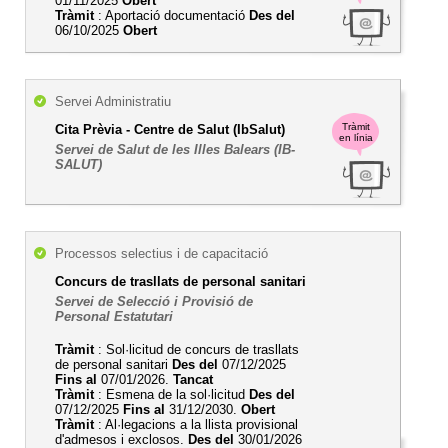
01/11/2025
Obert
Tràmit
: Aportació documentació
Des del
06/10/2025
Obert
Servei Administratiu
Tràmit
Cita Prèvia - Centre de Salut (IbSalut)
en línia
Servei de Salut de les Illes Balears (IB-
SALUT)
Processos selectius i de capacitació
Concurs de trasllats de personal sanitari
Servei de Selecció i Provisió de
Personal Estatutari
Tràmit
: Sol·licitud de concurs de trasllats
de personal sanitari
Des del
07/12/2025
Fins al
07/01/2026.
Tancat
Tràmit
: Esmena de la sol·licitud
Des del
07/12/2025
Fins al
31/12/2030.
Obert
Tràmit
: Al·legacions a la llista provisional
d'admesos i exclosos.
Des del
30/01/2026