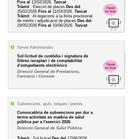
Fins al
12/02/2026.
Tancat
Tràmit
: Elecció de places
Des del
Tràmit
25/02/2026
Fins al
11/03/2026.
Tancat
en línia
Tràmit
: Al·legacions a la llista provisional
de mèrits i adjudicació de places
Des del
19/05/2026
Fins al
10/06/2026.
Tancat
Servei Administratiu
Sol·licitud de custòdia i signatura de
llibres receptari i de comptabilitat
Tràmit
d'estupefaents electrònics
en línia
Direcció General de Prestacions,
Farmàcia i Consum
Subvencions, ajuts, beques i premis
Convocatòria de subvencions per dur a
terme activitats en matèria de salut
pública per a l'exercici 2026
Direcció General de Salut Pública
Tràmit
: Sol·licitud
Des del
17/06/2026