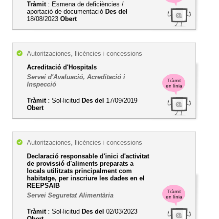
Tràmit
: Esmena de deficiències /
aportació de documentació
Des del
18/08/2023
Obert
Autoritzaciones, llicències i concessions
Acreditació d'Hospitals
Servei d'Avaluació, Acreditació i
Tràmit
Inspecció
en línia
Tràmit
: Sol·licitud
Des del
17/09/2019
Obert
Autoritzaciones, llicències i concessions
Declaració responsable d'inici d'activitat
de provissió d'aliments preparats a
locals utilitzats principalment com
habitatge, per inscriure les dades en el
REEPSAIB
Tràmit
Servei Seguretat Alimentària
en línia
Tràmit
: Sol·licitud
Des del
02/03/2023
Obert