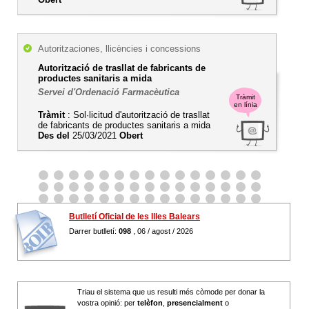
Autoritzaciones, llicències i concessions
Autorització de trasllat de fabricants de
productes sanitaris a mida
Servei d'Ordenació Farmacèutica
Tràmit
en línia
Tràmit
: Sol·licitud d'autorització de trasllat
de fabricants de productes sanitaris a mida
Des del
25/03/2021
Obert
Butlletí Oficial de les Illes Balears
Darrer butlletí:
098
, 06 / agost / 2026
Triau el sistema que us resulti més còmode per donar la
vostra opinió: per
telèfon
,
presencialment
o