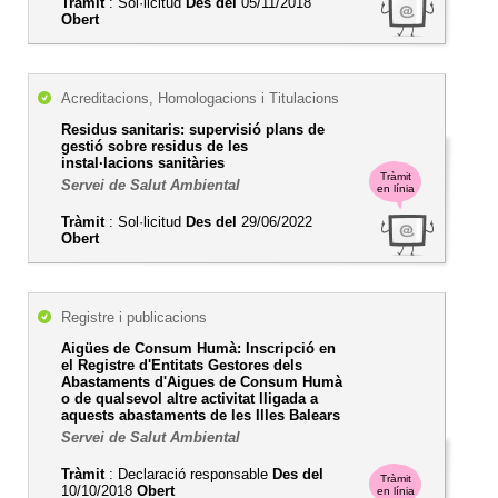
Tràmit
: Sol·licitud
Des del
05/11/2018
Obert
Acreditacions, Homologacions i Titulacions
Residus sanitaris: supervisió plans de
gestió sobre residus de les
instal·lacions sanitàries
Tràmit
Servei de Salut Ambiental
en línia
Tràmit
: Sol·licitud
Des del
29/06/2022
Obert
Registre i publicacions
Aigües de Consum Humà: Inscripció en
el Registre d'Entitats Gestores dels
Abastaments d'Aigues de Consum Humà
o de qualsevol altre activitat lligada a
aquests abastaments de les Illes Balears
Servei de Salut Ambiental
Tràmit
: Declaració responsable
Des del
Tràmit
10/10/2018
Obert
en línia