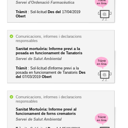
Tràmit
Servei d'Ordenació Farmacèutica
en línia
Tràmit
: Sol·licitud
Des del
17/04/2019
Obert
Comunicacions, informes i declaracions
responsables
Sanitat mortuòria: Informe previ a la
posada en funcionament de Tanatoris
Servei de Salut Ambiental
Tràmit
en línia
Tràmit
: Sol·licitud d'informe previ a la
posada en funcionament de Tanatoris
Des
del
07/03/2019
Obert
Comunicacions, informes i declaracions
responsables
Sanitat Mortuòria: Informe previ al
funcionament de forns crematoris
Tràmit
Servei de Salut Ambiental
en línia