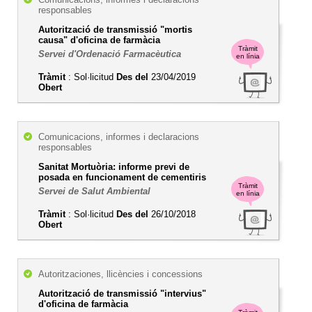
responsables
Autorització de transmissió "mortis
causa" d'oficina de farmàcia
Tràmit
Servei d'Ordenació Farmacèutica
en línia
Tràmit
: Sol·licitud
Des del
23/04/2019
Obert
Comunicacions, informes i declaracions
responsables
Sanitat Mortuòria: informe previ de
posada en funcionament de cementiris
Tràmit
Servei de Salut Ambiental
en línia
Tràmit
: Sol·licitud
Des del
26/10/2018
Obert
Autoritzaciones, llicències i concessions
Autorització de transmissió "intervius"
d'oficina de farmàcia