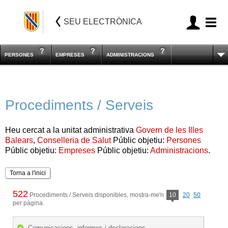
SEU ELECTRÒNICA
PERSONES
EMPRESES
ADMINISTRACIONS
Procediments / Serveis
Heu cercat a la unitat administrativa
Govern de les Illes
Balears
,
Conselleria de Salut
Públic objetiu:
Persones
Públic objetiu:
Empreses
Públic objetiu:
Administracions
.
Torna a l'inici
522
Procediments / Serveis disponibles, mostra-me'n
10
20
50
per pàgina.
Comunicacions, informes i declaracions