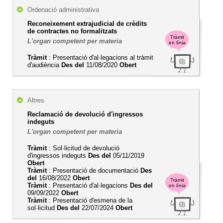
Ordenació administrativa
Reconeixement extrajudicial de crèdits
de contractes no formalitzats
Tràmit
L'organ competent per materia
en línia
Tràmit
: Presentació d'al·legacions al tràmit
d'audiència
Des del
11/08/2020
Obert
Altres
Reclamació de devolució d'ingressos
indeguts
L'organ competent per materia
Tràmit
: Sol·licitud de devolució
d'ingressos indeguts
Des del
05/11/2019
Obert
Tràmit
: Presentació de documentació
Des
del
16/08/2022
Obert
Tràmit
Tràmit
: Presentació d'al·legacions
Des del
en línia
09/09/2022
Obert
Tràmit
: Presentació d'esmena de la
sol·licitud
Des del
22/07/2024
Obert