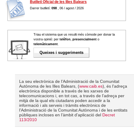
Butlletí Oficial de les Illes Balears
Darrer butlletí:
098
, 06 / agost / 2026
Triau el sistema que us resulti més còmode per donar la
vostra opinió: per
telèfon
,
presencialment
o
telemàticament
.
Queixes i suggeriments
La seu electrònica de l'Administració de la Comunitat
Autònoma de les Illes Balears, (
www.caib.es
), és l'adreça
electrònica disponible a través de les xarxes de
telecomunicacions i, en tot cas, a través de l'adreça per
mitjà de la qual els ciutadans poden accedir a la
informació i als serveis i tràmits electrònics de
l'Administració de la Comunitat Autònoma i de les entitats
públiques incloses en l'àmbit d'aplicació del
Decret
113/2010