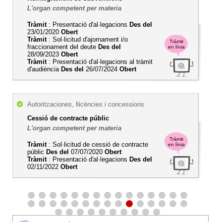
L'organ competent per materia
Tràmit
: Presentació d'al·legacions
Des del
23/01/2020
Obert
Tràmit
: Sol·licitud d'ajornament i/o
Tràmit
fraccionament del deute
Des del
en línia
28/09/2023
Obert
Tràmit
: Presentació d'al·legacions al tràmit
d'audiència
Des del
26/07/2024
Obert
Autoritzaciones, llicències i concessions
Cessió de contracte públic
L'organ competent per materia
Tràmit
Tràmit
: Sol·licitud de cessió de contracte
en línia
públic
Des del
07/07/2020
Obert
Tràmit
: Presentació d'al·legacions
Des del
02/11/2022
Obert