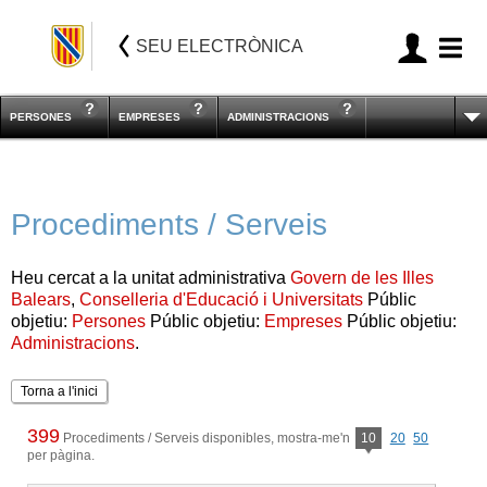
SEU ELECTRÒNICA
PERSONES
EMPRESES
ADMINISTRACIONS
Procediments / Serveis
Heu cercat a la unitat administrativa
Govern de les Illes
Balears
,
Conselleria d'Educació i Universitats
Públic
objetiu:
Persones
Públic objetiu:
Empreses
Públic objetiu:
Administracions
.
Torna a l'inici
399
Procediments / Serveis disponibles, mostra-me'n
10
20
50
per pàgina.