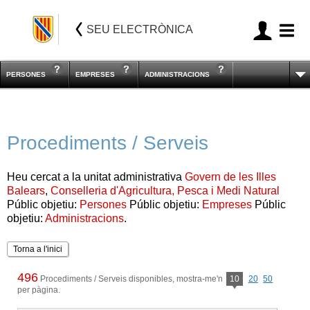
SEU ELECTRÒNICA
PERSONES
EMPRESES
ADMINISTRACIONS
Procediments / Serveis
Heu cercat a la unitat administrativa
Govern de les Illes
Balears
,
Conselleria d'Agricultura, Pesca i Medi Natural
Públic objetiu:
Persones
Públic objetiu:
Empreses
Públic
objetiu:
Administracions
.
Torna a l'inici
496
Procediments / Serveis disponibles, mostra-me'n
10
20
50
per pàgina.