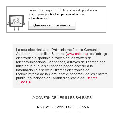
Triau el sistema que us resulti més còmode per donar la
vostra opinió: per
telèfon
,
presencialment
o
telemàticament
.
Queixes i suggeriments
La seu electrònica de l'Administració de la Comunitat
Autònoma de les Illes Balears, (
www.caib.es
), és l'adreça
electrònica disponible a través de les xarxes de
telecomunicacions i, en tot cas, a través de l'adreça per
mitjà de la qual els ciutadans poden accedir a la
informació i als serveis i tràmits electrònics de
l'Administració de la Comunitat Autònoma i de les entitats
públiques incloses en l'àmbit d'aplicació del
Decret
113/2010
© GOVERN DE LES ILLES BALEARS
MAPA WEB
AVÍS LEGAL
RSS