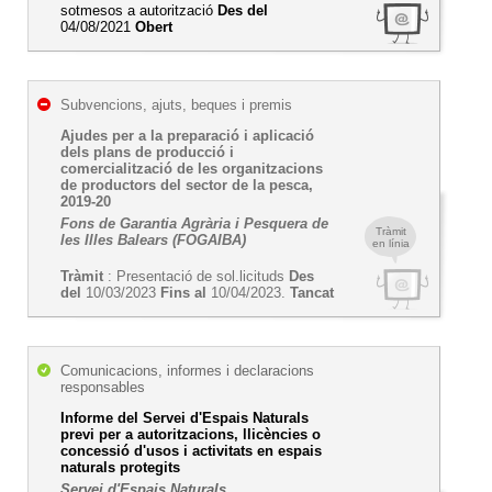
sotmesos a autorització
Des del
04/08/2021
Obert
Subvencions, ajuts, beques i premis
Ajudes per a la preparació i aplicació
dels plans de producció i
comercialització de les organitzacions
de productors del sector de la pesca,
2019-20
Fons de Garantia Agrària i Pesquera de
Tràmit
les Illes Balears (FOGAIBA)
en línia
Tràmit
: Presentació de sol.licituds
Des
del
10/03/2023
Fins al
10/04/2023.
Tancat
Comunicacions, informes i declaracions
responsables
Informe del Servei d'Espais Naturals
previ per a autoritzacions, llicències o
concessió d'usos i activitats en espais
naturals protegits
Servei d'Espais Naturals