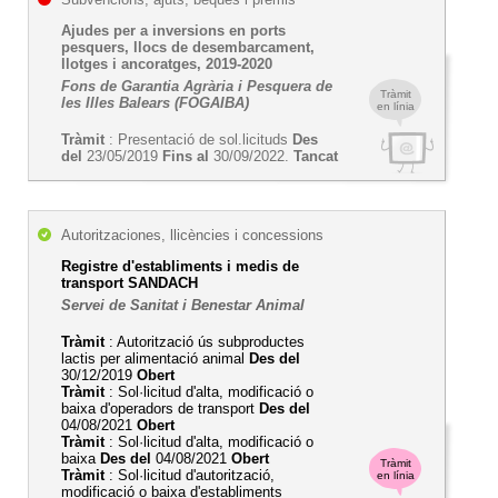
Ajudes per a inversions en ports
pesquers, llocs de desembarcament,
llotges i ancoratges, 2019-2020
Fons de Garantia Agrària i Pesquera de
Tràmit
les Illes Balears (FOGAIBA)
en línia
Tràmit
: Presentació de sol.licituds
Des
del
23/05/2019
Fins al
30/09/2022.
Tancat
Autoritzaciones, llicències i concessions
Registre d'establiments i medis de
transport SANDACH
Servei de Sanitat i Benestar Animal
Tràmit
: Autorització ús subproductes
lactis per alimentació animal
Des del
30/12/2019
Obert
Tràmit
: Sol·licitud d'alta, modificació o
baixa d'operadors de transport
Des del
04/08/2021
Obert
Tràmit
: Sol·licitud d'alta, modificació o
baixa
Des del
04/08/2021
Obert
Tràmit
Tràmit
: Sol·licitud d'autorització,
en línia
modificació o baixa d'establiments