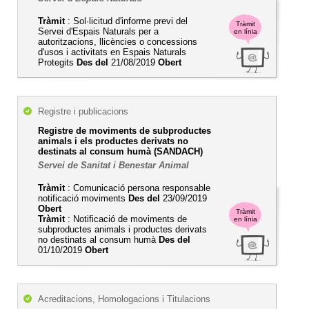
Tràmit
: Sol·licitud d'informe previ del
Tràmit
Servei d'Espais Naturals per a
en línia
autoritzacions, llicències o concessions
d'usos i activitats en Espais Naturals
Protegits
Des del
21/08/2019
Obert
Registre i publicacions
Registre de moviments de subproductes
animals i els productes derivats no
destinats al consum humà (SANDACH)
Servei de Sanitat i Benestar Animal
Tràmit
: Comunicació persona responsable
notificació moviments
Des del
23/09/2019
Obert
Tràmit
Tràmit
: Notificació de moviments de
en línia
subproductes animals i productes derivats
no destinats al consum humà
Des del
01/10/2019
Obert
Acreditacions, Homologacions i Titulacions