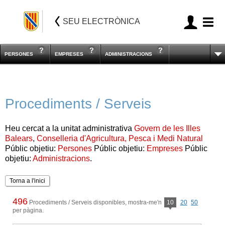
SEU ELECTRÒNICA
PERSONES
EMPRESES
ADMINISTRACIONS
Procediments / Serveis
Heu cercat a la unitat administrativa
Govern de les Illes
Balears
,
Conselleria d'Agricultura, Pesca i Medi Natural
Públic objetiu:
Persones
Públic objetiu:
Empreses
Públic
objetiu:
Administracions
.
Torna a l'inici
496
Procediments / Serveis disponibles, mostra-me'n
10
20
50
per pàgina.