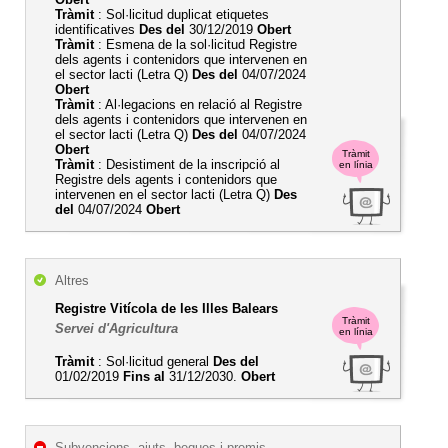
Tràmit
: Sol·licitud duplicat etiquetes
identificatives
Des del
30/12/2019
Obert
Tràmit
: Esmena de la sol·licitud Registre
dels agents i contenidors que intervenen en
el sector lacti (Letra Q)
Des del
04/07/2024
Obert
Tràmit
: Al·legacions en relació al Registre
dels agents i contenidors que intervenen en
el sector lacti (Letra Q)
Des del
04/07/2024
Obert
Tràmit
Tràmit
: Desistiment de la inscripció al
en línia
Registre dels agents i contenidors que
intervenen en el sector lacti (Letra Q)
Des
del
04/07/2024
Obert
Altres
Registre Vitícola de les Illes Balears
Tràmit
Servei d'Agricultura
en línia
Tràmit
: Sol·licitud general
Des del
01/02/2019
Fins al
31/12/2030.
Obert
Subvencions, ajuts, beques i premis