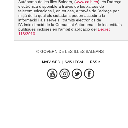
Autònoma de les Illes Balears, (
www.caib.es
), és l'adreça
electrònica disponible a través de les xarxes de
telecomunicacions i, en tot cas, a través de l'adreça per
mitjà de la qual els ciutadans poden accedir a la
informació i als serveis i tràmits electrònics de
l'Administració de la Comunitat Autònoma i de les entitats
públiques incloses en l'àmbit d'aplicació del
Decret
113/2010
© GOVERN DE LES ILLES BALEARS
MAPA WEB
AVÍS LEGAL
RSS