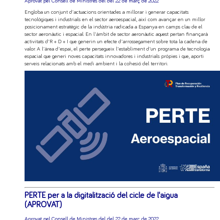
Aprovat pel Consell de Ministres del del 22 de març de 2022
Engloba un conjunt d'actuacions orientades a millorar i generar capacitats
tecnològiques i industrials en el sector aeroespacial, així com avançar en un millor
posicionament estratègic de la indústria radicada a Espanya en camps clau de el
sector aeronàutic i espacial. En l'àmbit de sector aeronàutic aquest pertan finançarà
activitats d'R + D + I que generin un efecte d'arrossegament sobre tota la cadena de
valor. A l'àrea d'espai, el perte persegueix l'establiment d'un programa de tecnologia
espacial que generi noves capacitats innovadores i industrials pròpies i que, aporti
serveis relacionats amb el medi ambient i la cohesió del territori.
PERTE per a la digitalització del cicle de l'aigua
(APROVAT)
Aprovat pel Consell de Ministres del del 22 de març de 2022