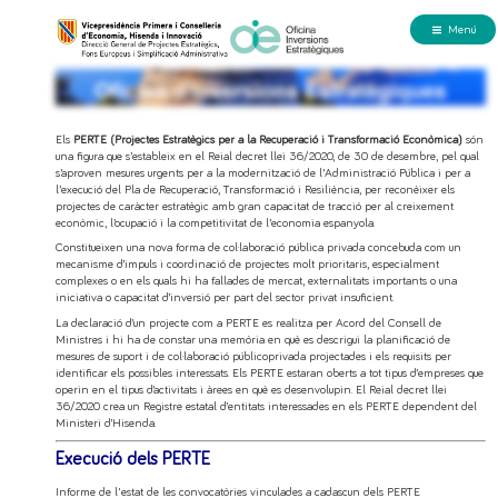
Menú
Els
PERTE (Projectes Estratègics per a la Recuperació i Transformació Econòmica)
són
una figura que s’estableix en el Reial decret llei 36/2020, de 30 de desembre, pel qual
s’aproven mesures urgents per a la modernització de l’Administració Pública i per a
l’execució del Pla de Recuperació, Transformació i Resiliència, per reconèixer els
projectes de caràcter estratègic amb gran capacitat de tracció per al creixement
econòmic, l’ocupació i la competitivitat de l’economia espanyola.
Constitueixen una nova forma de col·laboració pública privada concebuda com un
mecanisme d’impuls i coordinació de projectes molt prioritaris, especialment
complexes o en els quals hi ha fallades de mercat, externalitats importants o una
iniciativa o capacitat d’inversió per part del sector privat insuficient.
La declaració d’un projecte com a PERTE es realitza per Acord del Consell de
Ministres i hi ha de constar una memòria en què es descrigui la planificació de
mesures de suport i de col·laboració públicoprivada projectades i els requisits per
identificar els possibles interessats. Els PERTE estaran oberts a tot tipus d’empreses que
operin en el tipus d’activitats i àrees en què es desenvolupin. El Reial decret llei
36/2020 crea un Registre estatal d’entitats interessades en els PERTE dependent del
Ministeri d’Hisenda.
Execució dels PERTE
Informe de l'estat de les convocatòries vinculades a cadascun dels PERTE