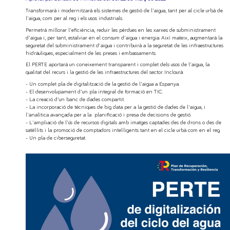
Transformarà i modernitzarà els sistemes de gestió de l'aigua, tant per al cicle urbà de
l'aigua, com per al reg i els usos industrials.
Permetrà millorar l'eficiència, reduir les pèrdues en les xarxes de subministrament
d'aigua i, per tant, estalviar en el consum d'aigua i energia. Així mateix, augmentarà la
seguretat del subministrament d'aigua i contribuirà a la seguretat de les infraestructures
hidràuliques, especialment de les preses i embassaments.
El PERTE aportarà un coneixement transparent i complet dels usos de l'aigua, la
qualitat del recurs i la gestió de les infraestructures del sector. Inclourà:
- Un complet pla de digitalització de la gestió de l'aigua a Espanya.
- El desenvolupament d'un pla integral de formació en TIC.
- La creació d'un banc de dades compartit.
- La incorporació de tècniques de big data per a la gestió de dades de l'aigua, i
l'analítica avançada per a la planificació i presa de decisions de gestió.
- L'ampliació de l'ús de recursos digitals amb imatges captades des de drons o des de
satèl·lits i la promoció de comptadors intel·ligents tant en el cicle urbà com en el reg.
- Un pla de ciberseguretat.