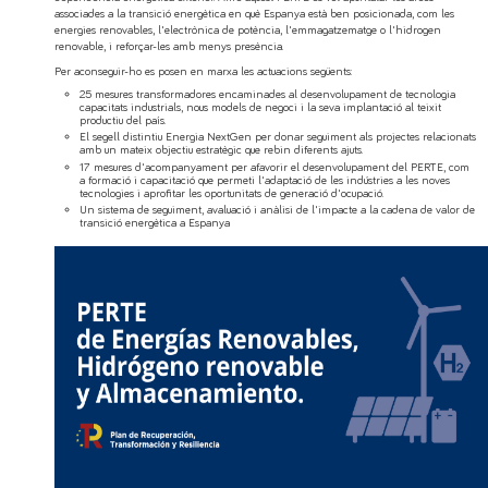
associades a la transició energètica en què Espanya està ben posicionada, com les
energies renovables, l'electrònica de potència, l'emmagatzematge o l'hidrogen
renovable, i reforçar-les amb menys presència.
Per aconseguir-ho es posen en marxa les actuacions següents:
25 mesures transformadores encaminades al desenvolupament de tecnologia
capacitats industrials, nous models de negoci i la seva implantació al teixit
productiu del país.
El segell distintiu Energia NextGen per donar seguiment als projectes relacionats
amb un mateix objectiu estratègic que rebin diferents ajuts.
17 mesures d'acompanyament per afavorir el desenvolupament del PERTE, com
a formació i capacitació que permeti l'adaptació de les indústries a les noves
tecnologies i aprofitar les oportunitats de generació d'ocupació.
Un sistema de seguiment, avaluació i anàlisi de l'impacte a la cadena de valor de
transició energètica a Espanya