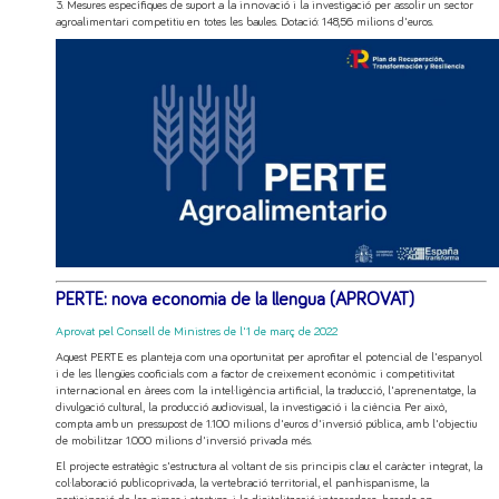
3. Mesures específiques de suport a la innovació i la investigació per assolir un sector
agroalimentari competitiu en totes les baules. Dotació: 148,56 milions d'euros.
PERTE: nova economia de la llengua (APROVAT)
Aprovat pel Consell de Ministres de l'1 de març de 2022
Aquest PERTE es planteja com una oportunitat per aprofitar el potencial de l'espanyol
i de les llengües cooficials com a factor de creixement econòmic i competitivitat
internacional en àrees com la intel·ligència artificial, la traducció, l'aprenentatge, la
divulgació cultural, la producció audiovisual, la investigació i la ciència. Per això,
compta amb un pressupost de 1.100 milions d'euros d'inversió pública, amb l'objectiu
de mobilitzar 1.000 milions d'inversió privada més.
El projecte estratègic s'estructura al voltant de sis principis clau: el caràcter integrat, la
col·laboració publicoprivada, la vertebració territorial, el panhispanisme, la