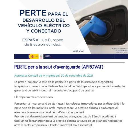
PERTE per a la salut d'avantguarda (APROVAT)
Aprovat al Consell de Ministres del 30 de novembre de 2021
.
Es pretén millorar la salut de la població a partir de la innovació diagnòstica,
terapèutica i preventiva al Sistema Nacional de Salut, que alhora permetrà fomentar la
generació de teixit industrial i la creació d'ocupació de qualitat.
Els objectius més concrets són:
Fomentar la incorporació de tècniques i tecnologies innovadores per al diagnòstic i la
prevenció de les malalties, amb impacte sobre la pràctica clínica, i amb especial
atenció a la seva aplicació al punt d'atenció al pacient.
Promoure el desenvolupament de teràpies avançades des de l'àmbit acadèmic i
facilitar-ne la transferència a la pràctica clínica, a través de les aliances necessàries
amb el sector empresarial i l'enfortiment del teixit industrial.