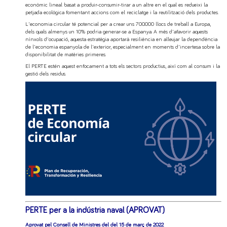
econòmic lineal basat a produir-consumir-tirar a un altre en el qual es redueixi la
petjada ecològica fomentant accions com el reciclatge i la reutilització dels productes.
L'economia circular té potencial per a crear uns 700.000 llocs de treball a Europa,
dels quals almenys un 10% podria generar-se a Espanya. A més d'afavorir aquests
nínxols d'ocupació, aquesta estratègia aportarà resiliència en alleujar la dependència
de l'economia espanyola de l'exterior, especialment en moments d'incertesa sobre la
disponibilitat de matèries primeres.
El PERTE estén aquest enfocament a tots els sectors productius, així com al consum i la
gestió dels residus.
PERTE per a la indústria naval (APROVAT)
Aprovat pel Consell de Ministres del del 15 de març de 2022