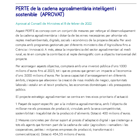
PERTE de la cadena agroalimentària intel·ligent i
sostenible (APROVAT)
Aprovat al Consell de Ministres el 8 de febrer de 2022
.
Aquest PERTE es concep com un conjunt de mesures per reforçar el desenvolupament
de la cadena agroalimentària i dotar-la de les eines necessàries per afrontar els
reptes mediambientals, digitals, socials i econòmics de la propera dècada. Per això
compta amb programes gestionats per diferents ministeris des d'Agricultura fins a
Ciència i Innovació. A més, atesa la importància del sector agroalimentari al medi
rural, es té en compte la contribució al repte demogràfic com a objectiu transversal del
projecte.
Per aconseguir aquests objectius, comptarà amb una inversió pública d'uns 1.000
milions d'euros fins al 2023, tot i que es preveu que generi un impacte a l'economia
d'uns 3.000 milions d'euros. Per la seva capacitat d'arrossegament en diferents
àmbits, s'espera que afavoreixi la creació de nous models de negoci, oportunitats
laborals i estalvi en el teixit productiu, les economies domèstiques i els pressupostos
públics.
El projecte estratègic agroalimentari se centra en tres eixos prioritaris d'actuació:
1. Paquet de suport específic per a la indústria agroalimentària, amb l'objectiu de
millorar-ne els processos de producció, vinculats amb la seva competitivitat,
sostenibilitat i traçabilitat de la producció d'aliments. Dotació: 400 milions d'euros.
2. Mesures concretes per donar suport al procés d'adaptació digital i que s'estengui a
tots els agents que formen part de la cadena de valor (agricultors i ramaders i les
cooperatives, petites i mitjanes empreses de producció, transformació i
comercialització). Dotació: 454,35 milions d'euros.