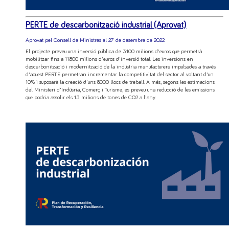
PERTE de descarbonització industrial (Aprovat)
Aprovat pel Consell de Ministres el 27 de desembre de 2022
El projecte preveu una inversió pública de 3.100 milions d'euros que permetrà
mobilitzar fins a 11.800 milions d'euros d'inversió total. Les inversions en
descarbonització i modernització de la indústria manufacturera impulsades a través
d'aquest PERTE permetran incrementar la competitivitat del sector al voltant d'un
10% i suposarà la creació d'uns 8.000 llocs de treball. A més, segons les estimacions
del Ministeri d'Indúsria, Comerç i Turisme, es preveu una reducció de les emissions
que podria assolir els 13 milions de tones de CO2 a l'any.