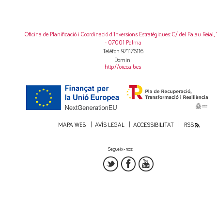
Oficina de Planificació i Coordinació d'Inversions Estratègiques
: C/ del Palau Reial, 
- 07001 Palma
Telèfon 971176116
Domini
http://oie.caib.es
MAPA WEB
AVÍS LEGAL
ACCESSIBILITAT
RSS
Segueix-nos: