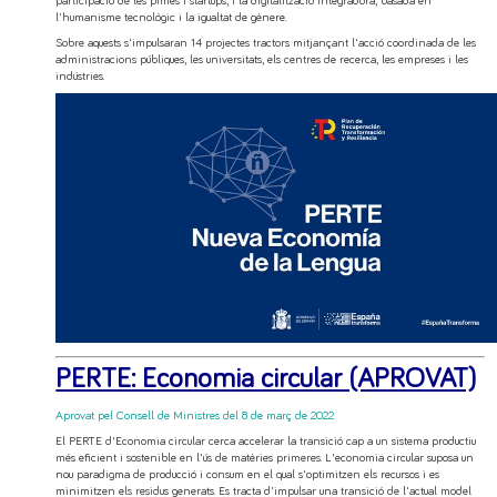
participació de les pimes i startups, i la digitalització integradora, basada en
l'humanisme tecnològic i la igualtat de gènere.
Sobre aquests s'impulsaran 14 projectes tractors mitjançant l'acció coordinada de les
administracions públiques, les universitats, els centres de recerca, les empreses i les
indústries.
PERTE: Economia circular (APROVAT)
Aprovat pel Consell de Ministres del 8 de març de 2022
El PERTE d'Economia circular cerca accelerar la transició cap a un sistema productiu
més eficient i sostenible en l'ús de matèries primeres. L'economia circular suposa un
nou paradigma de producció i consum en el qual s'optimitzen els recursos i es
minimitzen els residus generats. Es tracta d'impulsar una transició de l'actual model