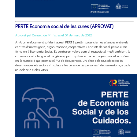
PERTE Economia social de les cures (APROVAT)
Aprovat pel Consell de Ministres el 31 de maig de 2022
Amb un enfocament solidari, aquest PERTE pretén potenciar les aliances entre els
centres d'investigació, organitzacions, cooperatives i entitats de tot el país que fan
feina en l'Economia Social. Es centra en valors com el respecte al medi ambient, la
cohesió social i la igualtat de gènere, per impulsar el pacte d'aquest model econòmic
en la transició que promou el Pla de Recuperació. Un altre dels seus objectius és
desenvolupar els sectors vinculats a les cures de les persones i del seu entorn, a cada
un dels seus cicles vitals.