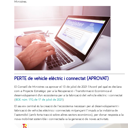
Ministres.
PERTE de vehicle elèctric i connectat
(APROVAT)
El Consell de Ministres va aprovar el 13 de juliol de 2021 l’Acord pel qual es declara
com a Projecte Estratègic per a la Recuperació i Transformació Econòmica el
desenvolupament d’un ecosistema per a la fabricació del vehicle elèctric i connectat
(
BOE núm. 170, de 17 de juliol de 2021
).
El seu eix central és la creació de l'ecosistema necessari per al desenvolupament i
fabricació de vehicles elèctrics i connectats mitjançant l'impuls a la indústria de
l'automòbil (amb forta tracció sobre altres sectors econòmics), per donar resposta a la
nova mobilitat sostenible i connectada ia la generació de noves activitats.