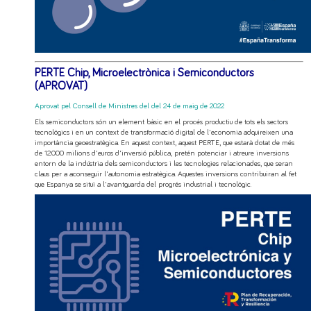
PERTE Chip, Microelectrònica i Semiconductors
(APROVAT)
Aprovat pel Consell de Ministres del del 24 de maig de 2022
Els semiconductors són un element bàsic en el procés productiu de tots els sectors
tecnològics i en un context de transformació digital de l'economia adquireixen una
importància geoestratègica. En aquest context, aquest PERTE, que estarà dotat de més
de 12.000 milions d'euros d'inversió pública, pretén potenciar i atreure inversions
entorn de la indústria dels semiconductors i les tecnologies relacionades, que seran
claus per a aconseguir l'autonomia estratègica. Aquestes inversions contribuiran al fet
que Espanya se situï a l'avantguarda del progrés industrial i tecnològic.