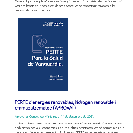
Desenvolupar una plataforma de disseny i producció industrial de medicaments i
vacunes basats en ribonucleòtids amb capacitat de resposta ultraràpida a les
necessitats de salut pública.
PERTE d'energies renovables, hidrogen renovable i
emmagatzematge (APROVAT)
Aprovat al Consell de Ministres el 14 de desembre de 2021.
La transició cap a una economia neutra en carboni és una oportunitat en termes
ambientals, socials i econòmics, i entre d'altres avantatges també permet reduir la
dependència energètica exterior. Amb aquest PERTE es vol apuntalar les àrees