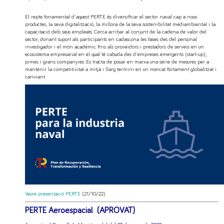
El repte fonamental d'aquest PERTE és diversificar el sector naval cap a nous
productes, la seva digitalització, la millora de la seva sostenibilitat mediambiental i la
capacitació dels seus empleats. Cerca arribar al conjunt de la cadena de valor del
sector, donant suport als participants en cadascuna les fases des del personal
investigador i el món acadèmic fins als proveïdors i prestadors de serveis en un
ecosistema empresarial en el qual té cabuda des d'empreses emergents (start-up),
pimes i grans companyies. Es tracta de posar en marxa una sèrie de mesures per a
mantenir la competitivitat a mitjà i llarg termini en un mercat fortament globalitzat i
canviant.
Veure presentació PERTE
(21/10/22)
PERTE Aeroespacial (APROVAT)