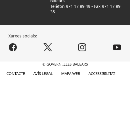
Balears
Telèfon 971 17 89 49
-
Fax 971 17 89
35
Xarxes socials:
© GOVERN ILLES BALEARS
CONTACTE
AVÍS LEGAL
MAPA WEB
ACCESSIBILITAT