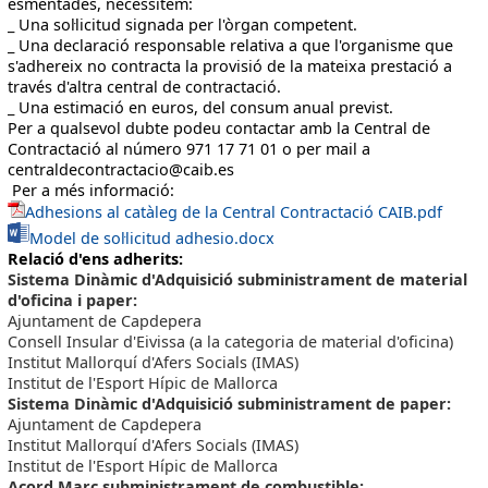
esmentades, necessitem:
_ Una sol·licitud signada per l'òrgan competent.
_ Una declaració responsable relativa a que l'organisme que
s'adhereix no contracta la provisió de la mateixa prestació a
través d'altra central de contractació.
_ Una estimació en euros, del consum anual previst.
Per a qualsevol dubte podeu contactar amb la Central de
Contractació al número 971 17 71 01 o per mail a
centraldecontractacio@caib.es
Per a més informació:
Adhesions al catàleg de la Central Contractació CAIB.pdf
Model de sol·licitud adhesio.docx
Relació d'ens adherits:
Sistema Dinàmic d'Adquisició subministrament de material
d'oficina i paper:
Ajuntament de Capdepera
Consell Insular d'Eivissa (a la categoria de material d'oficina)
Institut Mallorquí d'Afers Socials (IMAS)
Institut de l'Esport Hípic de Mallorca
Sistema Dinàmic d'Adquisició subministrament de paper:
Ajuntament de Capdepera
Institut Mallorquí d'Afers Socials (IMAS)
Institut de l'Esport Hípic de Mallorca
Acord Marc subministrament de combustible: