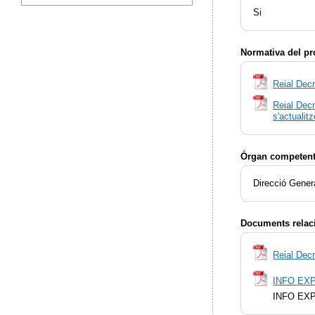
Si
Normativa del p
Reial Decr
Reial Decr
s'actualit
Òrgan competent 
Direcció Gener
Documents relac
Reial Decr
INFO EX
INFO EX