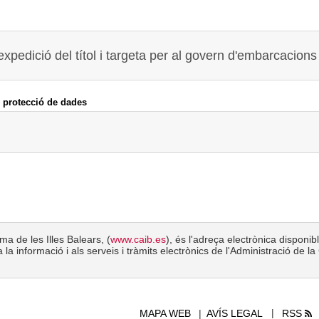
 expedició del tí­tol i targeta per al govern d'embarcacions
 protecció de dades
a de les Illes Balears, (
www.caib.es
), és l'adreça electrònica disponib
 la informació i als serveis i tràmits electrònics de l'Administració de 
MAPA WEB
AVÍS LEGAL
RSS