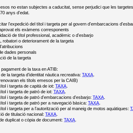
mesos no estan subjectes a caducitat, sense perjudici que les target
s 70 anys d'edat.
icitar l'expedició del títol i targeta per al govern d'embarcacions d'esb
 aprovat els exàmens corresponents
idació de títol professional, acadèmic o d'esbarjo
, robatori o deteriorament de la targeta
d'atribucions
 de dades personals
ció de la targeta
l pagament de la taxa en ATIB:
de la targeta d'identitat nàutica recreativa:
TAXA
.
enovaran els títols emesos per la CAIB)
ítol i targeta de capità de iot:
TAXA
.
ítol i targeta de patró de iot:
TAXA
.
títol i targeta de patró d'embarcacions d'esbarjo:
TAXA
.
títol i targeta de patró per a navegació bàsica:
TAXA
.
títol i targeta per a l'autorització per al maneig de motos aquàtiques:
T
ió de titulació nacional:
TAXA
.
 de duplicat o còpia de document:
TAXA
.