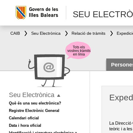
SEU ELECTRÒ
CAIB
Seu Electrònica
Relació de tràmits
Expedici
Tots els
vostres tràmits
en línia
Person
Seu Electrònica
Expedi
Què és una seu electrònica?
Registre Electrònic General
Calendari oficial
La Direcció 
Data i hora oficial
teòric i a l
Identificació i signatura electrònica a