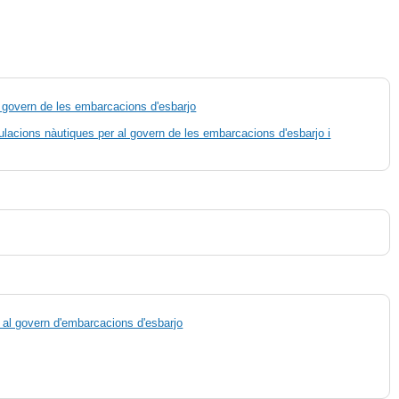
el govern de les embarcacions d'esbarjo
itulacions nàutiques per al govern de les embarcacions d'esbarjo i
r al govern d'embarcacions d'esbarjo