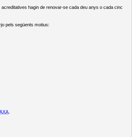
es acreditatives hagin de renovar-se cada deu anys o cada cinc
arjo pels següents motius:
AXA
.