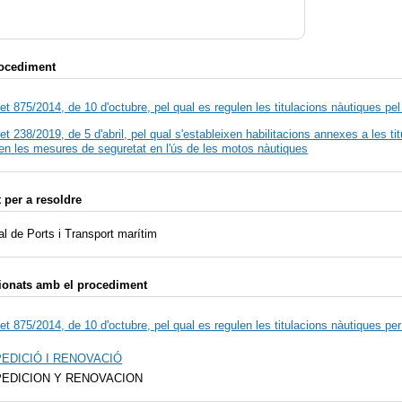
rocediment
et 875/2014, de 10 d'octubre, pel qual es regulen les titulacions nàutiques p
et 238/2019, de 5 d'abril, pel qual s'estableixen habilitacions annexes a les t
zen les mesures de seguretat en l'ús de les motos nàutiques
per a resoldre
al de Ports i Transport marítim
ionats amb el procediment
et 875/2014, de 10 d'octubre, pel qual es regulen les titulacions nàutiques pe
PEDICIÓ I RENOVACIÓ
PEDICION Y RENOVACION