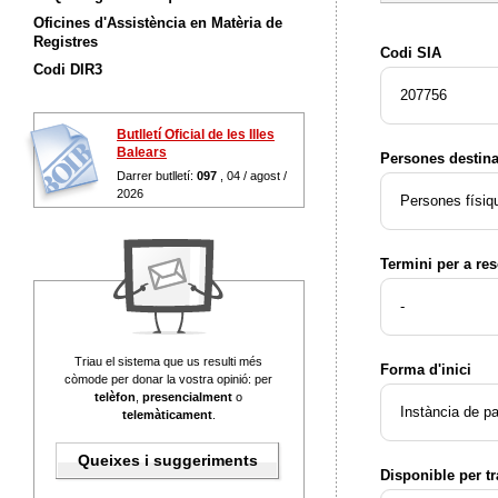
Oficines d'Assistència en Matèria de
Registres
Codi SIA
Codi DIR3
207756
Butlletí Oficial de les Illes
Balears
Persones destina
Darrer butlletí:
097
, 04 / agost /
2026
Persones físiq
Termini per a res
-
Triau el sistema que us resulti més
Forma d'inici
còmode per donar la vostra opinió: per
telèfon
,
presencialment
o
Instància de pa
telemàticament
.
Queixes i suggeriments
Disponible per t