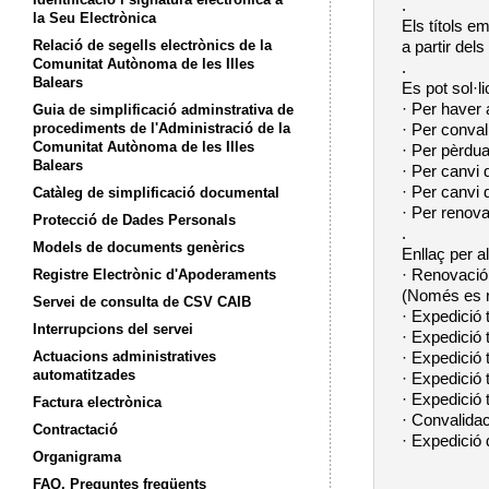
.
la Seu Electrònica
Els títols e
Relació de segells electrònics de la
a partir del
Comunitat Autònoma de les Illes
.
Balears
Es pot sol·l
· Per haver
Guia de simplificació adminstrativa de
procediments de l'Administració de la
· Per conval
Comunitat Autònoma de les Illes
· Per pèrdua
Balears
· Per canvi 
· Per canvi
Catàleg de simplificació documental
· Per renova
Protecció de Dades Personals
.
Models de documents genèrics
Enllaç per a
· Renovació 
Registre Electrònic d'Apoderaments
(Només es r
Servei de consulta de CSV CAIB
· Expedició t
Interrupcions del servei
· Expedició t
Actuacions administratives
· Expedició 
automatitzades
· Expedició 
· Expedició 
Factura electrònica
· Convalidac
Contractació
· Expedició
Organigrama
FAQ. Preguntes freqüents