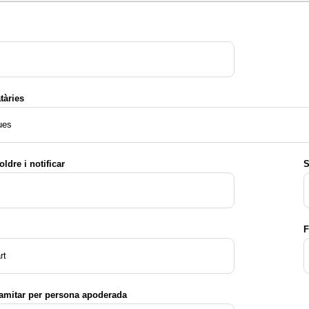
tàries
ues
oldre i notificar
S
F
rt
ramitar per persona apoderada