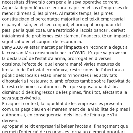
necessitats d’inversió com per a la seva operativa corrent.
Aquesta dependència és encara major en el cas d’empreses de
menor dimensió, les pimes. Al mateix temps, les pimes
constitueixen el percentatge majoritari del teixit empresarial
espanyol i són, en el seu conjunt, el principal ocupador del
país, per la qual cosa, una restricció a l’accés bancari, derivat
inicialment de problemes estrictament financers, té un impacte
significatiu en el conjunt de l’economia.
L’any 2020 va estar marcat per l’impacte en l’economia degut a
la crisi sanitària ocasionada per la COVID-19, que va provocar
la declaració de l’estat d’alarma, prorrogat en diverses
ocasions, l’efecte del qual encara manté vàries mesures de
limitació de l'activitat econòmica, restriccions de l'obertura a
públic dels locals i establiments minoristes i les activitats
d'hostaleria i restauració, amb efectes també sobre l’activitat de
la resta de pimes i autònoms. Fet que suposa una dràstica
disminució dels ingressos de les pimes, fins i tot, afectant a la
seva supervivència.
En aquest context, la liquiditat de les empreses es presenta
com una peça clau en el manteniment de la viabilitat de pimes i
autònoms i, en conseqüència, dels llocs de feina que s’hi
deriven.
Apropar al teixit empresarial balear l’accés al finançament que
permeti l’obtenció de recursos es torna un element prioritari