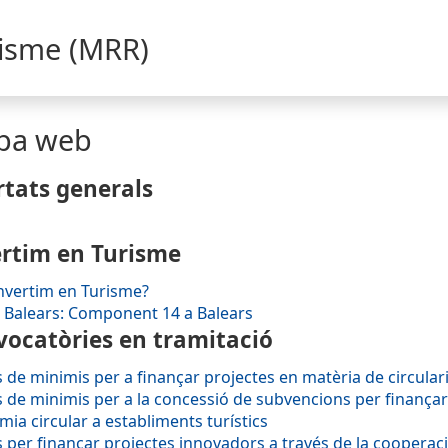
risme (MRR)
pa web
tats generals
ertim en Turisme
nvertim en Turisme?
 Balears: Component 14 a Balears
ocatòries en tramitació
 de minimis per a finançar projectes en matèria de circularita
 de minimis per a la concessió de subvencions per finançar p
ia circular a establiments turístics
 per finançar projectes innovadors a través de la cooperac