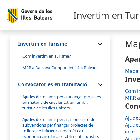
Invertim en Tu
Ma
Invertim en Turisme
Com invertim en Turisme?
Apar
MRR a Balears: Component 14 a Balears
Mapa
Inv
Convocatòries en tramitació
Com i
Ajudes de minimis per a finançar projectes
MRR a
en matèria de circularitat en l'àmbit
Conv
turístic de les Illes Balears
Ajudes
Ajudes de minimis per a la concessió de
Ajudes
subvencions per finançar projectes de
millora de l'eficiència energètica i
econom
economia circular a establiments turístics
Ajudes