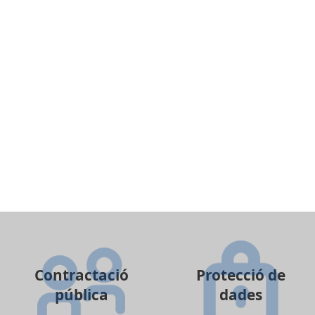
Contractació
Protecció de
pública
dades