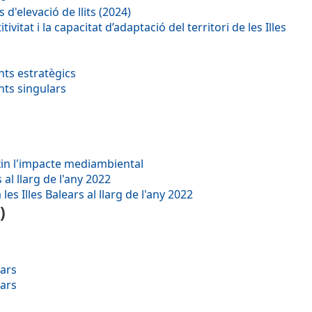
'elevació de llits (2024)
itat i la capacitat d’adaptació del territori de les Illes
nts estratègics
nts singulars
ixin l'impacte mediambiental
al llarg de l'any 2022
s Illes Balears al llarg de l'any 2022
)
ears
ears