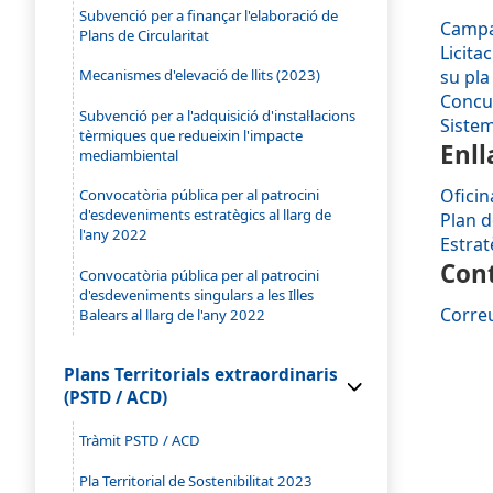
Subvenció per a finançar l'elaboració de
Campan
Plans de Circularitat
Licita
su pla
Mecanismes d'elevació de llits (2023)
Concur
Subvenció per a l'adquisició d'instal·lacions
Sistem
tèrmiques que redueixin l'impacte
Enll
mediambiental
Oficin
Convocatòria pública per al patrocini
d'esdeveniments estratègics al llarg de
Plan d
l'any 2022
Estrat
Con
Convocatòria pública per al patrocini
d'esdeveniments singulars a les Illes
Correu
Balears al llarg de l'any 2022
Plans Territorials extraordinaris
(PSTD / ACD)
Tràmit PSTD / ACD
Pla Territorial de Sostenibilitat 2023