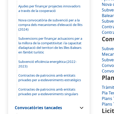
Nova c
Ajudes per finançar projectes innovadors
Subven
a través de la cooperació
Balear
Nova convocatòria de subvenció per a la
Subven
compra dels mecanismes d'elevació de llits
Contra
(2024)
Contra
Con
Subvencions per finançar actuacions per a
la millora de la competitivitat i la capacitat
d’adaptació del territori de les Illes Balears
Subven
en l’àmbit turístic
Mecani
Subven
Subvenció eficiència energètica (2022-
Convoc
2023)
Convoc
Contractes de patrocinis amb entitats
Plan
privades per a esdeveniments estratègics
Tràmi
Contractes de patrocinis amb entitats
Pla Te
privades per a esdeveniments singulars
Plans 
Plans 
Convocatòries tancades
Lici