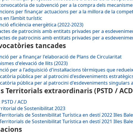
onvocatòria de subvenció per a la compra dels mecanismes d
cions per finançar actuacions per a la millora de la competitiv
s en l’àmbit turístic
ció eficiència energètica (2022-2023)
ctes de patrocinis amb entitats privades per a esdevenime
ctes de patrocinis amb entitats privades per a esdevenime
vocatòries tancades
ció per a finançar l'elaboració de Plans de Circularitat
smes d'elevació de llits (2023)
ció per a l'adquisició d'instal·lacions tèrmiques que redue
atòria pública per al patrocini d'esdeveniments estratègics 
atòria pública per al patrocini d'esdeveniments singulars a le
s Territorials extraordinaris (PSTD / ACD
t PSTD / ACD
rritorial de Sostenibilitat 2023
Territorials de Sostenibilitat Turística en destí 2022 Illes Bal
Territorials de Sostenibilitat Turística en destí 2021 Illes Bal
tacions