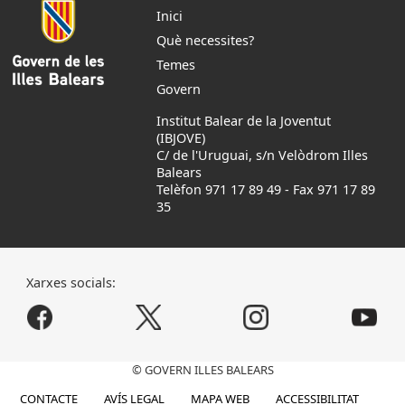
Inici
Què necessites?
Temes
Govern
Institut Balear de la Joventut
(IBJOVE)
C/ de l'Uruguai, s/n Velòdrom Illes
Balears
Telèfon 971 17 89 49
-
Fax 971 17 89
35
Xarxes socials:
© GOVERN ILLES BALEARS
CONTACTE
AVÍS LEGAL
MAPA WEB
ACCESSIBILITAT