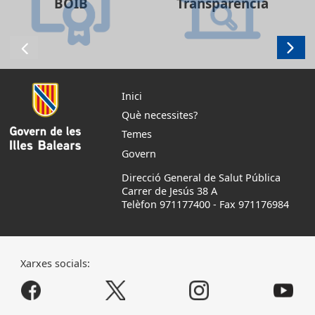
BOIB
Transparència
Inici
Què necessites?
Temes
Govern
Direcció General de Salut Pública
Carrer de Jesús 38 A
Telèfon 971177400
-
Fax 971176984
Xarxes socials: