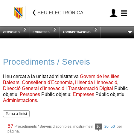
SEU ELECTRÒNICA
PERSONES
EMPRESES
ADMINISTRACIONS
Procediments / Serveis
Heu cercat a la unitat administrativa
Govern de les Illes
Balears
,
Conselleria d'Economia, Hisenda i Innovació
,
Direcció General d'Innovació i Transformació Digital
Públic
objetiu:
Persones
Públic objetiu:
Empreses
Públic objetiu:
Administracions
.
Torna a l'inici
57
Procediments / Serveis disponibles, mostra-me'n
10
20
50
per
pàgina.