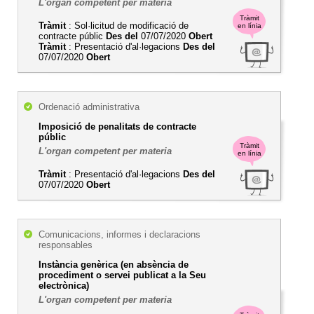
L'organ competent per materia
Tràmit
Tràmit
: Sol·licitud de modificació de
en línia
contracte públic
Des del
07/07/2020
Obert
Tràmit
: Presentació d'al·legacions
Des del
07/07/2020
Obert
Ordenació administrativa
Imposició de penalitats de contracte
públic
Tràmit
L'organ competent per materia
en línia
Tràmit
: Presentació d'al·legacions
Des del
07/07/2020
Obert
Comunicacions, informes i declaracions
responsables
Instància genèrica (en absència de
procediment o servei publicat a la Seu
electrònica)
L'organ competent per materia