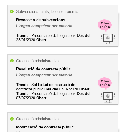
Subvencions, ajuts, beques i premis
Revocació de subvencions
Tràmit
L'organ competent per materia
en línia
Tràmit
: Presentació d'al·legacions
Des del
23/01/2020
Obert
Ordenació administrativa
Resolució de contracte públic
L'organ competent per materia
Tràmit
Tràmit
: Sol·licitud de resolució de
en línia
contracte públic
Des del
07/07/2020
Obert
Tràmit
: Presentació d'al·legacions
Des del
07/07/2020
Obert
Ordenació administrativa
Modificació de contracte públic