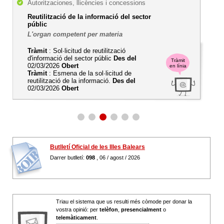
Autoritzaciones, llicències i concessions
Reutilització de la informació del sector
públic
L'organ competent per materia
Tràmit
: Sol·licitud de reutilització
d'informació del sector públic
Des del
Tràmit
02/03/2026
Obert
en línia
Tràmit
: Esmena de la sol·licitud de
reutilització de la informació.
Des del
02/03/2026
Obert
Butlletí Oficial de les Illes Balears
Darrer butlletí:
098
, 06 / agost / 2026
Triau el sistema que us resulti més còmode per donar la
vostra opinió: per
telèfon
,
presencialment
o
telemàticament
.