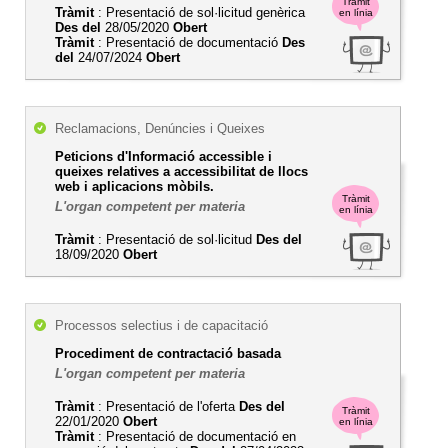
Tràmit
Tràmit
: Presentació de sol·licitud genèrica
en línia
Des del
28/05/2020
Obert
Tràmit
: Presentació de documentació
Des
del
24/07/2024
Obert
Reclamacions, Denúncies i Queixes
Peticions d'Informació accessible i
queixes relatives a accessibilitat de llocs
web i aplicacions mòbils.
Tràmit
L'organ competent per materia
en línia
Tràmit
: Presentació de sol·licitud
Des del
18/09/2020
Obert
Processos selectius i de capacitació
Procediment de contractació basada
L'organ competent per materia
Tràmit
: Presentació de l'oferta
Des del
Tràmit
22/01/2020
Obert
en línia
Tràmit
: Presentació de documentació en