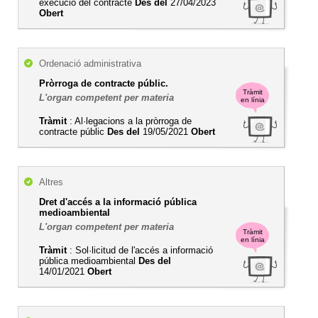
execució del contracte
Des del
27/04/2023
Obert
Ordenació administrativa
Pròrroga de contracte públic.
Tràmit
L'organ competent per materia
en línia
Tràmit
: Al·legacions a la pròrroga de
contracte públic
Des del
19/05/2021
Obert
Altres
Dret d'accés a la informació pública
medioambiental
L'organ competent per materia
Tràmit
en línia
Tràmit
: Sol·licitud de l'accés a informació
pública medioambiental
Des del
14/01/2021
Obert