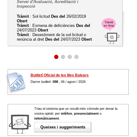
Servei d'Avaluació, Acreditació i
Inspecció
Tràmit
: Sol·licitud
Des del
26/02/2019
Obert
Tràmit
Tràmit
: Esmena de deficiències
Des del
en línia
24/07/2023
Obert
Tràmit
: Desestiment de la sol·licitud o
renúncia al dret
Des del
24/07/2023
Obert
Butlletí Oficial de les Illes Balears
Darrer butlletí:
098
, 06 / agost / 2026
Triau el sistema que us resulti més còmode per donar la
vostra opinió: per
telèfon
,
presencialment
o
telemàticament
.
Queixes i suggeriments