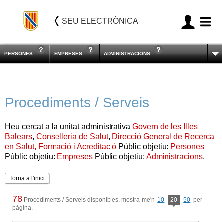
SEU ELECTRÒNICA
PERSONES
EMPRESES
ADMINISTRACIONS
Procediments / Serveis
Heu cercat a la unitat administrativa
Govern de les Illes
Balears
,
Conselleria de Salut
,
Direcció General de Recerca
en Salut, Formació i Acreditació
Públic objetiu:
Persones
Públic objetiu:
Empreses
Públic objetiu:
Administracions
.
Torna a l'inici
78
Procediments / Serveis disponibles, mostra-me'n
10
20
50
per
pàgina.