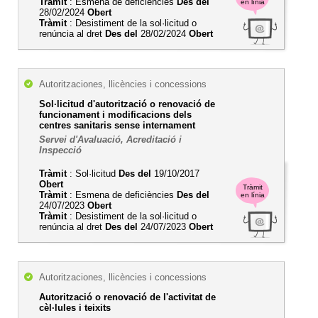
Tràmit
: Esmena de deficiències
Des del
en línia
28/02/2024
Obert
Tràmit
: Desistiment de la sol·licitud o
renúncia al dret
Des del
28/02/2024
Obert
Autoritzaciones, llicències i concessions
Sol·licitud d'autorització o renovació de
funcionament i modificacions dels
centres sanitaris sense internament
Servei d'Avaluació, Acreditació i
Inspecció
Tràmit
: Sol·licitud
Des del
19/10/2017
Obert
Tràmit
Tràmit
: Esmena de deficiències
Des del
en línia
24/07/2023
Obert
Tràmit
: Desistiment de la sol·licitud o
renúncia al dret
Des del
24/07/2023
Obert
Autoritzaciones, llicències i concessions
Autorització o renovació de l'activitat de
cèl·lules i teixits