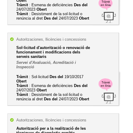
Obert
Tràmit
Tràmit
: Esmena de deficiències
Des del
en línia
24/07/2023
Obert
Tràmit
: Desistiment de la sol·licitud o
renúncia al dret
Des del
24/07/2023
Obert
Autoritzaciones, llicències i concessions
Sol·licitud d'autorització o renovació de
funcionament i modificacions dels
serveis sanitaris
Servei d'Avaluació, Acreditació i
Inspecció
Tràmit
: Sol·licitud
Des del
19/10/2017
Obert
Tràmit
Tràmit
: Esmena de deficiències
Des del
en línia
24/07/2023
Obert
Tràmit
: Desistiment de la sol·licitud o
renúncia al dret
Des del
24/07/2023
Obert
Autoritzaciones, llicències i concessions
Autorització per a la realització de les
tècniques de diagnòstic genètic