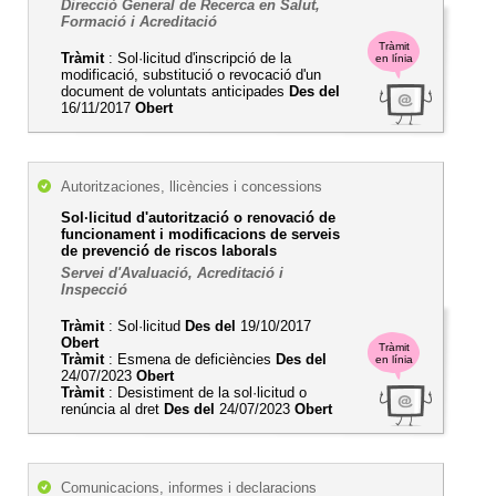
Direcció General de Recerca en Salut,
Formació i Acreditació
Tràmit
Tràmit
: Sol·licitud d'inscripció de la
en línia
modificació, substitució o revocació d'un
document de voluntats anticipades
Des del
16/11/2017
Obert
Autoritzaciones, llicències i concessions
Sol·licitud d'autorització o renovació de
funcionament i modificacions de serveis
de prevenció de riscos laborals
Servei d'Avaluació, Acreditació i
Inspecció
Tràmit
: Sol·licitud
Des del
19/10/2017
Obert
Tràmit
Tràmit
: Esmena de deficiències
Des del
en línia
24/07/2023
Obert
Tràmit
: Desistiment de la sol·licitud o
renúncia al dret
Des del
24/07/2023
Obert
Comunicacions, informes i declaracions