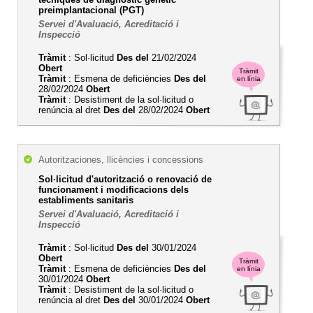
preimplantacional (PGT)
Servei d'Avaluació, Acreditació i
Inspecció
Tràmit
: Sol·licitud
Des del
21/02/2024
Obert
Tràmit
Tràmit
: Esmena de deficiències
Des del
en línia
28/02/2024
Obert
Tràmit
: Desistiment de la sol·licitud o
renúncia al dret
Des del
28/02/2024
Obert
Autoritzaciones, llicències i concessions
Sol·licitud d'autorització o renovació de
funcionament i modificacions dels
establiments sanitaris
Servei d'Avaluació, Acreditació i
Inspecció
Tràmit
: Sol·licitud
Des del
30/01/2024
Obert
Tràmit
Tràmit
: Esmena de deficiències
Des del
en línia
30/01/2024
Obert
Tràmit
: Desistiment de la sol·licitud o
renúncia al dret
Des del
30/01/2024
Obert