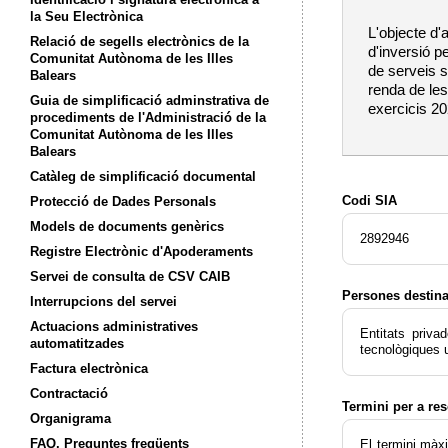
la Seu Electrònica
L'objecte d'
Relació de segells electrònics de la
d'inversió p
Comunitat Autònoma de les Illes
de serveis s
Balears
renda de les
Guia de simplificació adminstrativa de
exercicis 20
procediments de l'Administració de la
Comunitat Autònoma de les Illes
Balears
Catàleg de simplificació documental
Codi SIA
Protecció de Dades Personals
Models de documents genèrics
2892946
Registre Electrònic d'Apoderaments
Servei de consulta de CSV CAIB
Persones destina
Interrupcions del servei
Actuacions administratives
Entitats priva
automatitzades
tecnològiques u
Factura electrònica
Contractació
Termini per a res
Organigrama
FAQ. Preguntes freqüents
El termini màxi