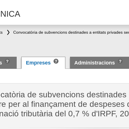
NICA
ts
es
Empreses
Administracions
atòria de subvencions destinades 
re per al finançament de despeses 
gnació tributària del 0,7 % d'IRPF, 2