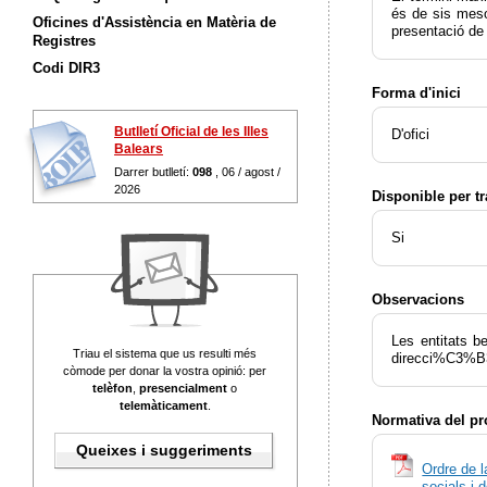
és de sis meso
Oficines d'Assistència en Matèria de
presentació de 
Registres
Codi DIR3
Forma d'inici
Butlletí Oficial de les Illes
D'ofici
Balears
Darrer butlletí:
098
, 06 / agost /
2026
Disponible per t
Si
Observacions
Les entitats b
Triau el sistema que us resulti més
direcci%C3%B3-
còmode per donar la vostra opinió: per
telèfon
,
presencialment
o
telemàticament
.
Normativa del p
Queixes i suggeriments
Ordre de l
socials i 