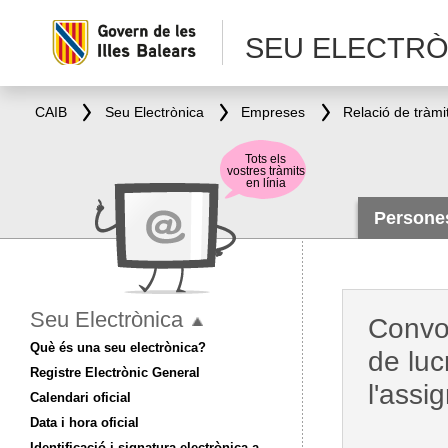
SEU ELECTRÒ
CAIB
Seu Electrònica
Empreses
Relació de tràmi
Tots els
vostres tràmits
en línia
Person
Seu Electrònica
Convoc
Què és una seu electrònica?
de luc
Registre Electrònic General
l'assi
Calendari oficial
Data i hora oficial
Identificació i signatura electrònica a