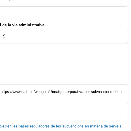
i de la via administrativa
Si
 https://www.caib.es/webgoib/-/imatge-corporativa-per-subvencions-de-la-
tableixen les bases reguladores de les subvencions en matèria de serveis