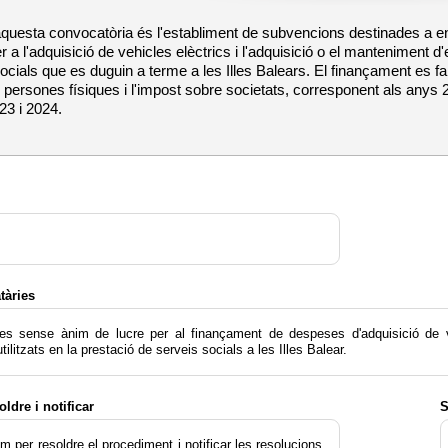
aquesta convocatòria és l'establiment de subvencions destinades a e
er a l'adquisició de vehicles elèctrics i l'adquisició o el manteniment d
ocials que es duguin a terme a les Illes Balears. El finançament es fa
 persones físiques i l'impost sobre societats, corresponent als anys 2
23 i 2024.
tàries
des sense ànim de lucre per al finançament de despeses d'adquisició de ve
tilitzats en la prestació de serveis socials a les Illes Balear.
oldre i notificar
S
m per resoldre el procediment i notificar les resolucions