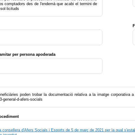
s comptadors des de l'endemà que acabi el termini de
sol·licituds
F
ramitar per persona apoderada
eneficiàries poden trobar la documentació relativa a la imatge corporativa a
general-d-afers-socials
rocediment
a consellera d'Afers Socials i Esports de 5 de març de 2021 per la qual s'es
de joventut