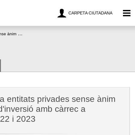
CARPETA CIUTADANA
Convocatòria de subvencions destinades a entitats privades sense ànim de lucre per al finançament de despeses d'inversió amb càrrec a l'assignació tributària del 0,7 % d'IRPF, 2022 i 2023
a entitats privades sense ànim
d'inversió amb càrrec a
022 i 2023