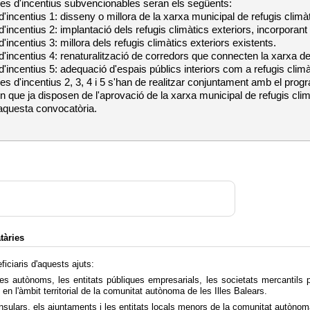
es d'incentius subvencionables seran els següents:
'incentius 1: disseny o millora de la xarxa municipal de refugis climàt
'incentius 2: implantació dels refugis climàtics exteriors, incorporan
'incentius 3: millora dels refugis climàtics exteriors existents.
'incentius 4: renaturalització de corredors que connecten la xarxa de
'incentius 5: adequació d'espais públics interiors com a refugis climà
s d'incentius 2, 3, 4 i 5 s'han de realitzar conjuntament amb el progra
uin que ja disposen de l'aprovació de la xarxa municipal de refugis cli
 aquesta convocatòria.
tàries
iciaris d'aquests ajuts:
es autònoms, les entitats públiques empresarials, les societats mercantils p
t en l'àmbit territorial de la comunitat autònoma de les Illes Balears.
insulars, els ajuntaments i les entitats locals menors de la comunitat autònoma