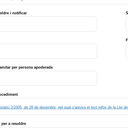
oldre i notificar
S
F
ramitar per persona apoderada
rocediment
islatiu 2/2005, de 28 de desembre, pel qual s'aprova el text refós de la Llei 
per a resoldre