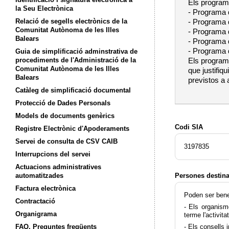
Els program
la Seu Electrònica
- Programa d
Relació de segells electrònics de la
- Programa d
Comunitat Autònoma de les Illes
- Programa d
Balears
- Programa d
- Programa d
Guia de simplificació adminstrativa de
procediments de l'Administració de la
Els programe
Comunitat Autònoma de les Illes
que justifiq
Balears
previstos a
Catàleg de simplificació documental
Protecció de Dades Personals
Models de documents genèrics
Codi SIA
Registre Electrònic d'Apoderaments
Servei de consulta de CSV CAIB
3197835
Interrupcions del servei
Actuacions administratives
automatitzades
Persones destina
Factura electrònica
Poden ser benef
Contractació
- Els organism
Organigrama
terme l'activita
FAQ. Preguntes freqüents
- Els consells 