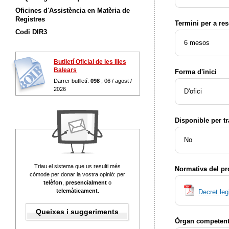
Oficines d'Assistència en Matèria de
Registres
Termini per a res
Codi DIR3
6 mesos
Butlletí Oficial de les Illes
Balears
Forma d'inici
Darrer butlletí:
098
, 06 / agost /
2026
D'ofici
Disponible per t
No
Triau el sistema que us resulti més
Normativa del p
còmode per donar la vostra opinió: per
telèfon
,
presencialment
o
telemàticament
.
Decret leg
Queixes i suggeriments
Òrgan competent 