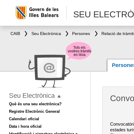
SEU ELECTRÒ
CAIB
Seu Electrònica
Persones
Relació de tràmit
Tots els
vostres tràmits
en línia
Person
Seu Electrònica
Convoc
Què és una seu electrònica?
Registre Electrònic General
Calendari oficial
Convocatòria
Data i hora oficial
estades turí
Identificació i signatura electrònica a