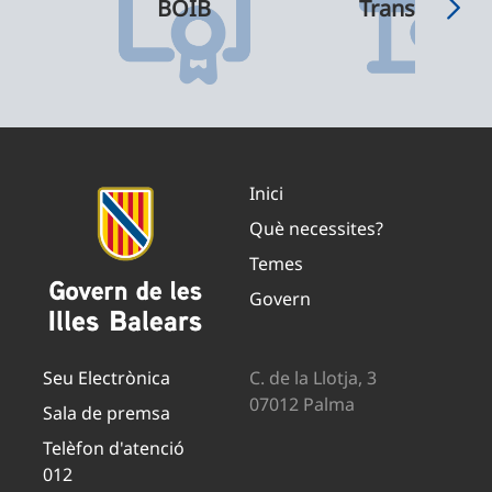
BOIB
Transparènci
Inici
Què necessites?
Temes
Govern
Seu Electrònica
C. de la Llotja, 3
07012 Palma
Sala de premsa
Telèfon d'atenció
012