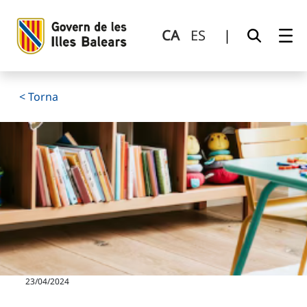
Servei de Punt de Trobada Familiar
Salta al contingut principal
CA
ES
|
< Torna
23/04/2024