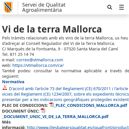
Servei de Qualitat
Agroalimentària
Vi de la terra Mallorca
Pels tràmits relacionats amb els vins de la terra Mallorca, us heu
d’adreçar al Consell Regulador del Vi de la Terra Mallorca.
C/ Marquès de la Fontsanta, 9 - 07320 Santa Maria del Camí
Tel. 871 25 14 74
e-mail:
correo@vtmallorca.com
web:
https://vtmallorca.com/ca/
També podeu consultar la normativa aplicable a través de 
següent:
Normativa
D'acord amb l'article 73 del Reglament (CE) 670/2011 i l'article
vicies del Reglament (CE) 1234/2007, sobre els expedients tècnics
presentar per a les indicacions geogràfiques protegides existents
PLEC DE CONDICIONS:
_PLEC_CONDICIONS_MALLORCA.pdf
DOCUMENT ÚNIC:
_DOCUMENT_UNIC_VI_DE_LA_TERRA_MALLORCA.pdf
Més
informació:
http://www.illesbalearsqualitat.es/iquafront/produc