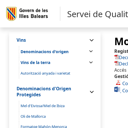
Servei de Quali
Mo
Vins
Regist
Denominacions d'origen
Dec
Vins de la terra
Dec
Accés 
Autorització anyada i varietat
Gestió
Com
Denominacions d'Origen
Com
Protegides
Mel d'Eivissa/Miel de Ibiza
Oli de Mallorca
Formatge Mahón-Menorca