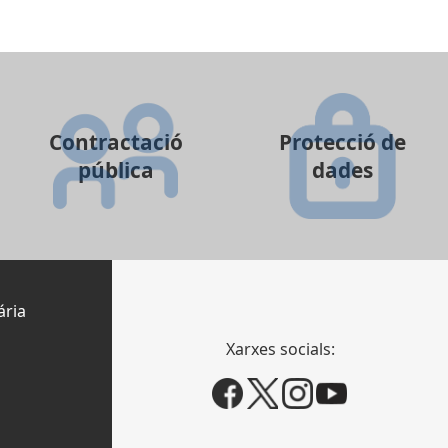
Contractació
Protecció de
pública
dades
ária
Xarxes socials: