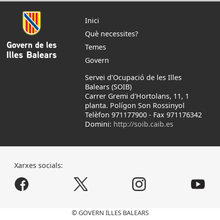
Inici
Què necessites?
Temes
Govern
Servei d'Ocupació de les Illes
Balears (SOIB)
Carrer Gremi d'Hortolans, 11, 1
planta. Polígon Son Rossinyol
Telèfon 971177900
-
Fax 971176342
Domini:
http://soib.caib.es
Xarxes socials:
© GOVERN ILLES BALEARS