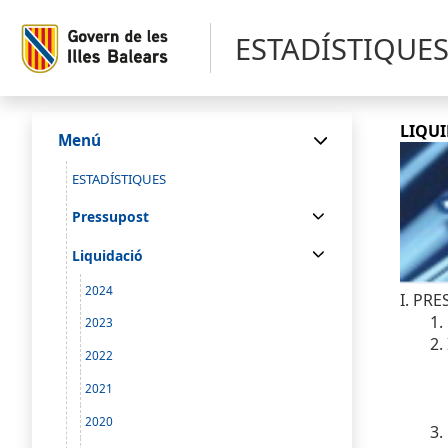
ESTADÍSTIQUE
LIQUI
Menú
ESTADÍSTIQUES
Pressupost
Liquidació
2024
I. PR
1.
2023
2.
2022
A
B
2021
C
2020
3.