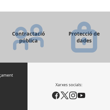
Contractació
Protecció de
pública
dades
nçament
Xarxes socials: