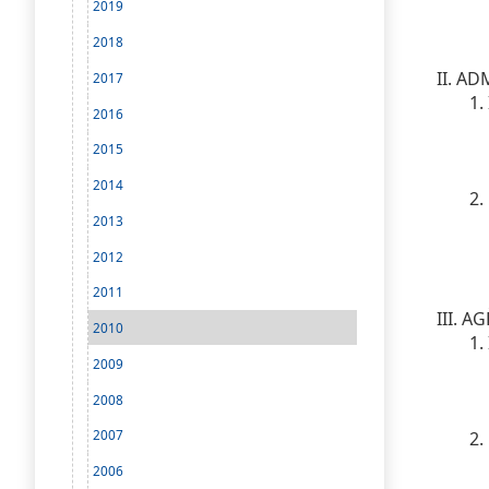
A
2019
B
2018
C
II. A
2017
1.
2016
2015
2014
2.
2013
2012
2011
III. A
2010
1.
2009
2008
2007
2.
2006