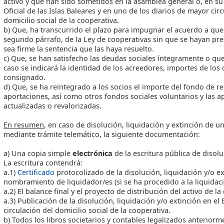
activo y que han sido sometidos en la asamblea general o, en su 
Oficial de las Islas Baleares y en uno de los diarios de mayor circ
domicilio social de la cooperativa.
b) Que, ha transcurrido el plazo para impugnar el acuerdo a que s
segundo párrafo, de la Ley de cooperativas sin que se hayan p
sea firme la sentencia que las haya resuelto.
c) Que, se han satisfecho las deudas sociales íntegramente o q
caso se indicará la identidad de los acreedores, importes de los
consignado.
d) Que, se ha reintegrado a los socios el importe del fondo de r
aportaciones, así como otros fondos sociales voluntarios y las ap
actualizadas o revalorizadas.
En resumen
, en caso de disolución, liquidación y extinción de u
mediante trámite telemático, la siguiente documentación:
a) Una copia simple
electrónica
de la escritura pública de disolu
La escritura contendrá:
a.1)
Certificado
protocolizado de la disolución, liquidación y/o e
nombramiento de liquidador/es (si se ha procedido a la liquidac
a.2) El balance final y el proyecto de distribución del activo de l
a.3) Publicación de la disolución, liquidación y/o extinción en e
circulación del domicilio social de la cooperativa.
b) Todos los libros societarios y contables legalizados anterio