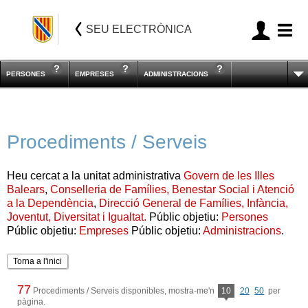
SEU ELECTRÒNICA
PERSONES
EMPRESES
ADMINISTRACIONS
Procediments / Serveis
Heu cercat a la unitat administrativa
Govern de les Illes
Balears
,
Conselleria de Famílies, Benestar Social i Atenció
a la Dependència
,
Direcció General de Famílies, Infància,
Joventut, Diversitat i Igualtat.
Públic objetiu:
Persones
Públic objetiu:
Empreses
Públic objetiu:
Administracions
.
Torna a l'inici
77
Procediments / Serveis disponibles, mostra-me'n
10
20
50
per
pàgina.