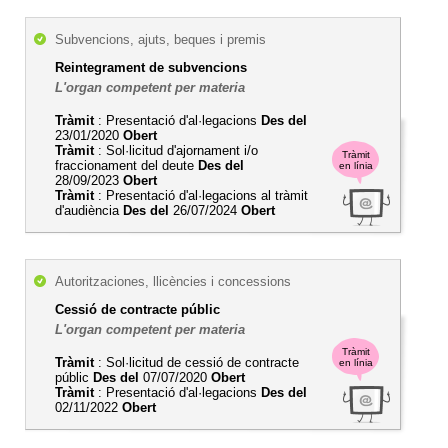
Subvencions, ajuts, beques i premis
Reintegrament de subvencions
L'organ competent per materia
Tràmit
: Presentació d'al·legacions
Des del
23/01/2020
Obert
Tràmit
: Sol·licitud d'ajornament i/o
Tràmit
fraccionament del deute
Des del
en línia
28/09/2023
Obert
Tràmit
: Presentació d'al·legacions al tràmit
d'audiència
Des del
26/07/2024
Obert
Autoritzaciones, llicències i concessions
Cessió de contracte públic
L'organ competent per materia
Tràmit
Tràmit
: Sol·licitud de cessió de contracte
en línia
públic
Des del
07/07/2020
Obert
Tràmit
: Presentació d'al·legacions
Des del
02/11/2022
Obert