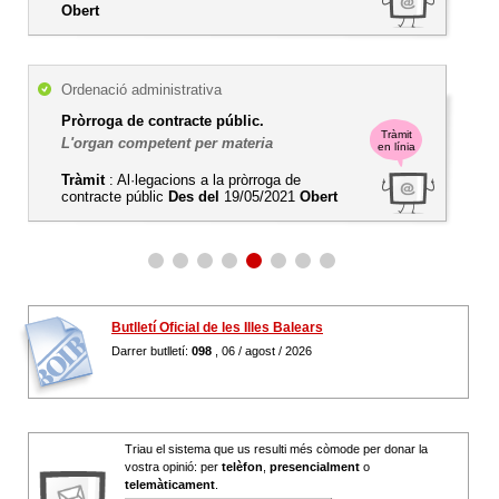
Obert
Ordenació administrativa
Pròrroga de contracte públic.
Tràmit
L'organ competent per materia
en línia
Tràmit
: Al·legacions a la pròrroga de
contracte públic
Des del
19/05/2021
Obert
Butlletí Oficial de les Illes Balears
Darrer butlletí:
098
, 06 / agost / 2026
Triau el sistema que us resulti més còmode per donar la
vostra opinió: per
telèfon
,
presencialment
o
telemàticament
.