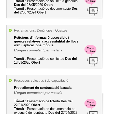
Tràmit
: Presentació de sol·licitud genèrica
en línia
Des del
28/05/2020
Obert
Tràmit
: Presentació de documentació
Des
del
24/07/2024
Obert
Reclamacions, Denúncies i Queixes
Peticions d'Informació accessible i
queixes relatives a accessibilitat de llocs
web i aplicacions mòbils.
Tràmit
L'organ competent per materia
en línia
Tràmit
: Presentació de sol·licitud
Des del
18/09/2020
Obert
Processos selectius i de capacitació
Procediment de contractació basada
L'organ competent per materia
Tràmit
: Presentació de l'oferta
Des del
Tràmit
22/01/2020
Obert
en línia
Tràmit
: Presentació de documentació en
execució del contracte
Des del
27/04/2023