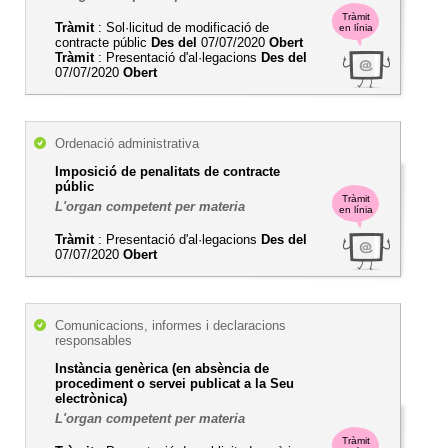
Tràmit
Tràmit
: Sol·licitud de modificació de
en línia
contracte públic
Des del
07/07/2020
Obert
Tràmit
: Presentació d'al·legacions
Des del
07/07/2020
Obert
Ordenació administrativa
Imposició de penalitats de contracte
públic
Tràmit
L'organ competent per materia
en línia
Tràmit
: Presentació d'al·legacions
Des del
07/07/2020
Obert
Comunicacions, informes i declaracions
responsables
Instància genèrica (en absència de
procediment o servei publicat a la Seu
electrònica)
L'organ competent per materia
Tràmit