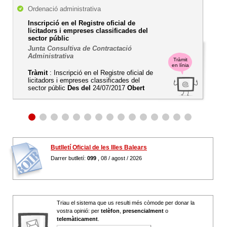
Ordenació administrativa
Inscripció en el Registre oficial de
licitadors i empreses classificades del
sector públic
Junta Consultiva de Contractació
Administrativa
Tràmit
en línia
Tràmit
: Inscripció en el Registre oficial de
licitadors i empreses classificades del
sector públic
Des del
24/07/2017
Obert
Butlletí Oficial de les Illes Balears
Darrer butlletí:
099
, 08 / agost / 2026
Triau el sistema que us resulti més còmode per donar la
vostra opinió: per
telèfon
,
presencialment
o
telemàticament
.