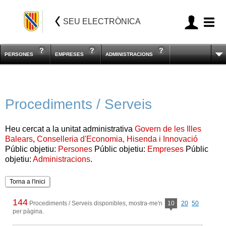
SEU ELECTRÒNICA
PERSONES
EMPRESES
ADMINISTRACIONS
Procediments / Serveis
Heu cercat a la unitat administrativa
Govern de les Illes
Balears
,
Conselleria d'Economia, Hisenda i Innovació
Públic objetiu:
Persones
Públic objetiu:
Empreses
Públic
objetiu:
Administracions
.
Torna a l'inici
144
Procediments / Serveis disponibles, mostra-me'n
10
20
50
per pàgina.