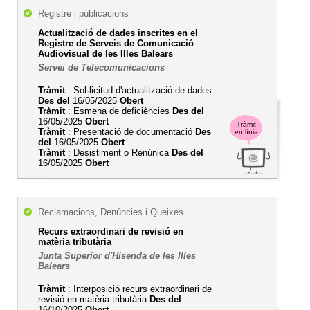
Registre i publicacions
Actualització de dades inscrites en el
Registre de Serveis de Comunicació
Audiovisual de les Illes Balears
Servei de Telecomunicacions
Tràmit
: Sol·licitud d'actualització de dades
Des del
16/05/2025
Obert
Tràmit
: Esmena de deficiències
Des del
16/05/2025
Obert
Tràmit
Tràmit
: Presentació de documentació
Des
en línia
del
16/05/2025
Obert
Tràmit
: Desistiment o Renúnica
Des del
16/05/2025
Obert
Reclamacions, Denúncies i Queixes
Recurs extraordinari de revisió en
matèria tributària
Junta Superior d'Hisenda de les Illes
Balears
Tràmit
: Interposició recurs extraordinari de
revisió en matèria tributària
Des del
16/10/2025
Obert